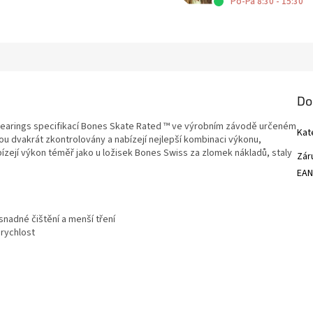
Po-Pá 8:30 - 15:30
Do
Bearings specifikací Bones Skate Rated ™ ve výrobním závodě určeném
Kat
sou dvakrát zkontrolovány a nabízejí nejlepší kombinaci výkonu,
bízejí výkon téměř jako u ložisek Bones Swiss za zlomek nákladů, staly
Zár
EA
snadné čištění a menší tření
 rychlost