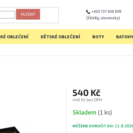
+420 737 638 809
HLEDAT
(česky,
slovensky)
KÉ OBLEČENÍ
DĚTSKÉ OBLEČENÍ
BOTY
BATOH
540 Kč
446 Kč bez DPH
Měrná
Skladem
(1 ks)
cena:
11.8.202
MŮŽEME DORUČIT DO: