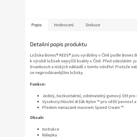
Popis
Hodnocení
Diskuze
Detailní popis produktu
Ložiska Bones® REDS® jsou vyráběny v Číně podle Bones 
k výrobě ložisek nejvyšší kvality v Číně. Před odesláním j
trvanlivosti a nízkých nákladů v tomto odvětví. Protože na
se nejprodávanějšími ložisky.
Funkce:
Jediný, bezkontaktní, odnímatelný gumový štít pro 
Vysokorychlostní držák Nylon ™ pro větší pevnost a
Předem namazané mazivem Speed ​​Cream ™
Obsah:
Instrukce
Nálepka