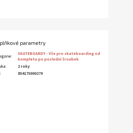
plňkové parametry
SKATEBOARDY - Vše pro skateboarding od
egorie
:
kompletu po poslední šroubek
uka
:
2 roky
N
:
854175000279