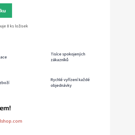
íku
uje 8 ks ložisek
Tisíce spokojených
kace
zákazníků
Rychlé vyřízení každé
zboží
objednávky
rem!
dshop.com