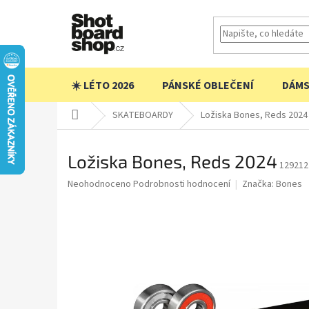
Přejít
na
obsah
☀️ LÉTO 2026
PÁNSKÉ OBLEČENÍ
DÁMS
Domů
SKATEBOARDY
Ložiska Bones, Reds 2024
Ložiska Bones, Reds 2024
129212
Průměrné
Neohodnoceno
Podrobnosti hodnocení
Značka:
Bones
hodnocení
produktu
je
0,0
z
5
hvězdiček.