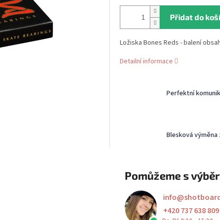
Přidat do koš
Ložiska Bones Reds - balení obsah
Detailní informace
Perfektní komuni
Blesková výměna 
Pomůžeme s výbě
info
@
shotboar
+420 737 638 809