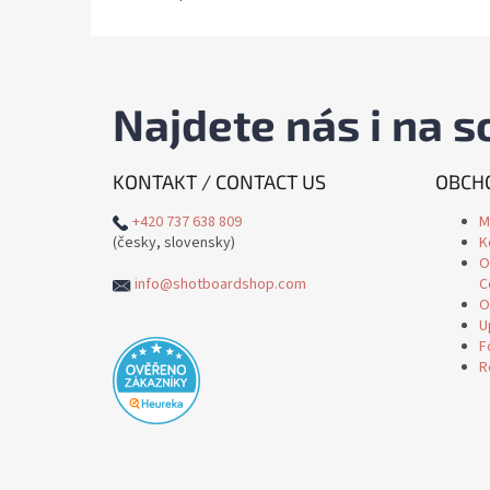
Najdete nás i na so
KONTAKT / CONTACT US
OBCHO
+420 737 638 809
M
(česky, slovensky)
K
O
info@shotboardshop.com
C
O
U
F
R