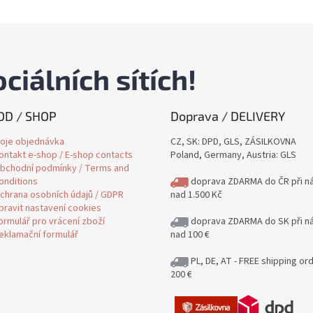
ciálních sítích!
D / SHOP
Doprava / DELIVERY
oje objednávka
CZ, SK: DPD, GLS, ZÁSILKOVNA
ontakt e-shop / E-shop contacts
Poland, Germany, Austria: GLS
bchodní podmínky / Terms and
onditions
doprava ZDARMA do ČR při n
chrana osobních údajů / GDPR
nad 1.500 Kč
pravit nastavení cookies
ormulář pro vrácení zboží
doprava ZDARMA do SK při n
eklamační formulář
nad 100 €
PL, DE, AT - FREE shipping or
200 €