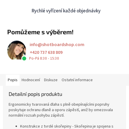
Rychlé vyřízení každé objednávky
Pomůžeme s výběrem!
info
@
shotboardshop.com
+420 737 638 809
Po-Pá 8:30 - 15:30
Popis
Hodnocení
Diskuze
Ostatní informace
Detailní popis produktu
Ergonomicky tvarovaná dlaha s plně obepínajícími popruhy
poskytuje ochranu dlaně a oporu zápěstí, aniž by omezovala
normální rozsah pohybu zápěstí.
Konstrukce z tvrdé skořepiny - Skořepina je spojena s