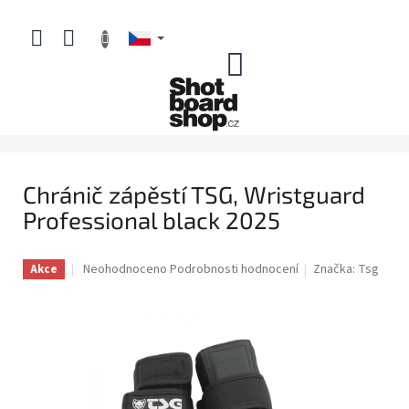
Přejít
na
obsah
NÁKUPNÍ
KOŠÍK
Chránič zápěstí TSG, Wristguard
Professional black 2025
Průměrné
Neohodnoceno
Podrobnosti hodnocení
Značka:
Tsg
Akce
hodnocení
produktu
je
0,0
z
5
hvězdiček.