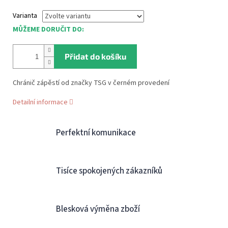
Měrná
Varianta
cena:
MŮŽEME DORUČIT DO:
Přidat do košíku
Chránič zápěstí od značky TSG v černém provedení
Detailní informace
Perfektní komunikace
Tisíce spokojených zákazníků
Blesková výměna zboží