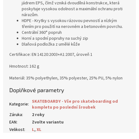
jádrem EPS, čímž vzniká dvoudílná konstrukce, která
poskytuje vysokou odolnost a maximální ochranu proti
nárazům.
HDPE -
Krytky s vysokou rázovou pevností a nízkým
třením pro použití na nerovném a betonovém povrchu.
Centrální 360° popruh
Horní a spodní popruhy na suchý zip
Dlaňová podložka z umělé kůže
Certifikace: EN 14120:2003+A1:2007, úroveň 1
Hmotnost: 162 g
Materiál: 35% polyethylen, 35% polyester, 25% PU, 5% nylon
Doplňkové parametry
SKATEBOARDY - Vše pro skateboarding od
Kategorie
:
kompletu po poslední šroubek
Záruka
:
2 roky
EAN
:
Zvolte variantu
Velikost
:
L
,
XL