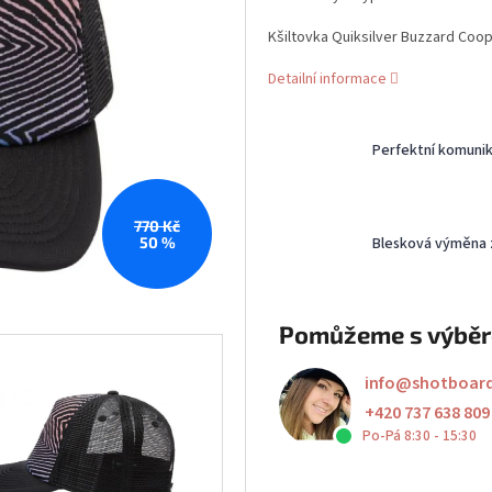
Kšiltovka Quiksilver Buzzard Coo
Detailní informace
Perfektní komuni
770 Kč
Blesková výměna 
50 %
Pomůžeme s výbě
info
@
shotboar
+420 737 638 809
Po-Pá 8:30 - 15:30