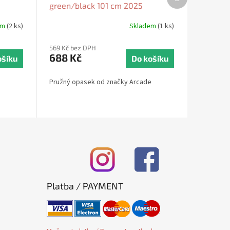
produkt
green/black 101 cm 2025
em
(2 ks)
Skladem
(1 ks)
569 Kč bez DPH
688 Kč
ošíku
Do košíku
Pružný opasek od značky Arcade
Platba / PAYMENT