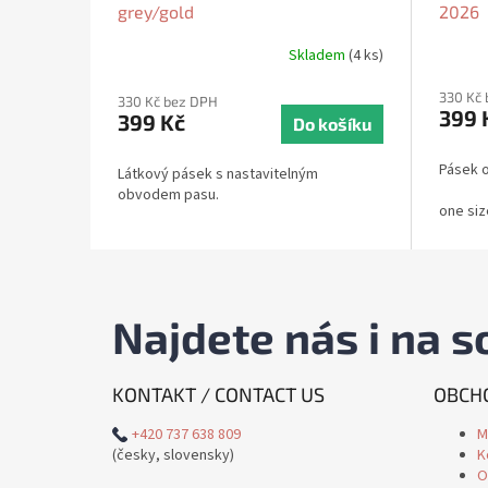
grey/gold
2026
Skladem
(4 ks)
330 Kč
330 Kč bez DPH
399 
399 Kč
Do košíku
Pásek o
Látkový pásek s nastavitelným
obvodem pasu.
one siz
Najdete nás i na so
KONTAKT / CONTACT US
OBCHO
+420 737 638 809
M
(česky, slovensky)
K
O