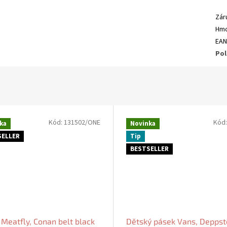
Zár
Hmo
EA
Pol
Kód:
131502/ONE
Kód
ka
Novinka
SELLER
Tip
BESTSELLER
Meatfly, Conan belt black
Dětský pásek Vans, Deppste