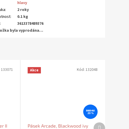
hlavy
uka
:
2 roky
tnost
:
0.1 kg
N
:
3613378489376
ožka byla vyprodána…
:
133071
Kód:
132048
Akce
860 Kč
20 %
Další
r II
Pásek Arcade, Blackwood ivy