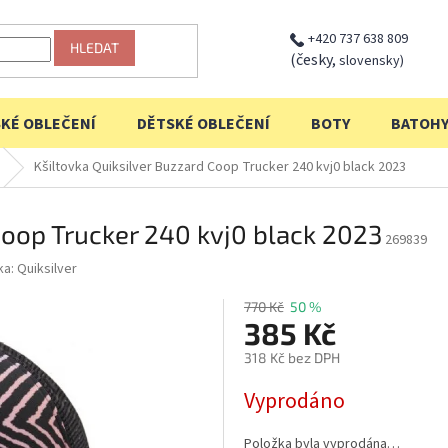
+420 737 638 809
HLEDAT
(česky,
slovensky)
KÉ OBLEČENÍ
DĚTSKÉ OBLEČENÍ
BOTY
BATOH
Kšiltovka Quiksilver Buzzard Coop Trucker 240 kvj0 black 2023
Coop Trucker 240 kvj0 black 2023
269839
ka:
Quiksilver
770 Kč
50 %
385 Kč
318 Kč bez DPH
Měrná
Vyprodáno
cena:
Položka byla vyprodána…