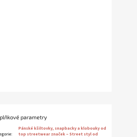
plňkové parametry
Pánské kšiltovky, snapbacky a klobouky od
egorie
:
top streetwear značek – Street styl od