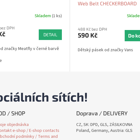
Web Belt CHECKERBOARD
Black/White 2026
Skladem
(1 ks)
Sklad
 bez DPH
488 Kč bez DPH
Kč
590 Kč
DETAIL
Do k
d značky Meatfly v černé barvě
Dětský pásek od značky Vans
e
ciálních sítích!
D / SHOP
Doprava / DELIVERY
oje objednávka
CZ, SK: DPD, GLS, ZÁSILKOVNA
ontakt e-shop / E-shop contacts
Poland, Germany, Austria: GLS
bchodní podmínky / Terms and