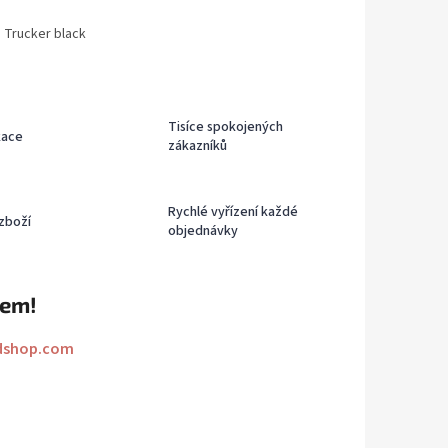
p Trucker black
Tisíce spokojených
kace
zákazníků
Rychlé vyřízení každé
zboží
objednávky
rem!
dshop.com