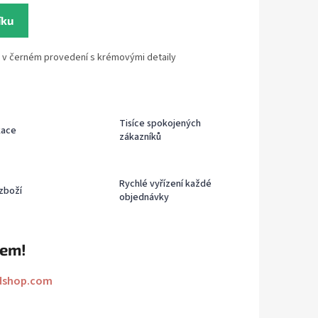
íku
 v černém provedení s krémovými detaily
Tisíce spokojených
kace
zákazníků
Rychlé vyřízení každé
zboží
objednávky
rem!
dshop.com