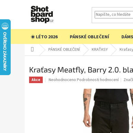
Přejít
na
obsah
☀️ LÉTO 2026
PÁNSKÉ OBLEČENÍ
DÁMS
Domů
PÁNSKÉ OBLEČENÍ
KRAŤASY
Kraťasy
Kraťasy Meatfly, Barry 2.0. bl
Průměrné
Neohodnoceno
Podrobnosti hodnocení
Znač
Akce
hodnocení
produktu
je
0,0
z
5
hvězdiček.