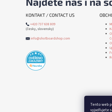
Najdete nás i na so
KONTAKT / CONTACT US
OBCHO
+420 737 638 809
M
(česky, slovensky)
K
O
info@shotboardshop.com
C
O
U
F
R
Tento web p
vyjadřujete s