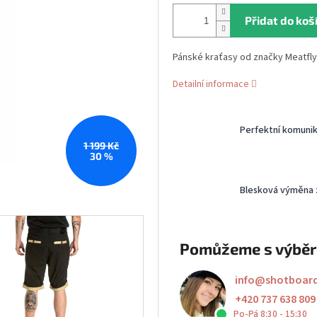
Přidat do koš
Pánské kraťasy od značky Meatfly
Detailní informace
Perfektní komuni
1 199 Kč
30 %
Blesková výměna 
Pomůžeme s výbě
info
@
shotboar
+420 737 638 809
Po-Pá 8:30 - 15:30