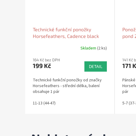
Technické funkční ponožky
Ponož
Horsefeathers, Cadence black
pond 
2026
Skladem
(2 ks)
164 Kč bez DPH
141 Kč 
199 Kč
171 
DETAIL
Technické funkční ponožky od značky
Pánské
Horsefeathers - střední délka, balení
Horsefe
obsahuje 1 pár
pár
11-13 (44-47)
5-7 (37-