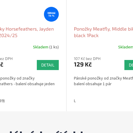
199 Kč
14 %
ky Horsefeathers, Jayden
Ponožky Meatfly, Middle bi
2024/25
black 1Pack
Skladem
(1 ks)
Sklade
bez DPH
107 Kč bez DPH
Kč
129 Kč
DETAIL
D
 ponožky od značky
Pánské ponožky od značky Meatfl
athers - balení obsahuje jeden
balení obsahuje 1 pár
39)
L