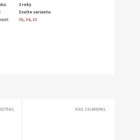
uka
:
2 roky
N
:
Zvolte variantu
ikost
:
36
,
34
,
33
35754/L
Kód:
131469/M/L