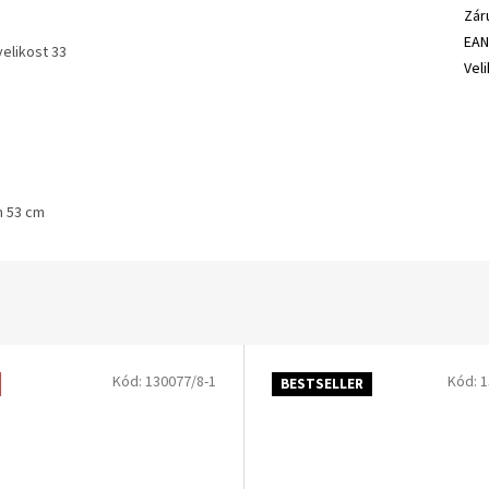
Zár
EA
elikost 33
Vel
m 53 cm
Kód:
130077/8-1
Kód:
1
BESTSELLER