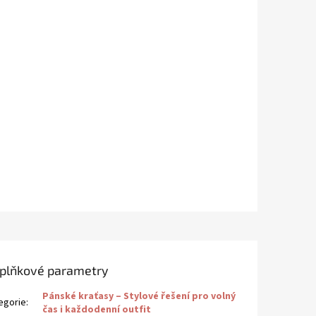
plňkové parametry
Pánské kraťasy – Stylové řešení pro volný
egorie
:
čas i každodenní outfit