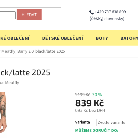
+420 737 638 809
HLEDAT
(česky,
slovensky)
KÉ OBLEČENÍ
DĚTSKÉ OBLEČENÍ
BOTY
BATOH
 Meatfly, Barry 2.0. black/latte 2025
ack/latte 2025
ka:
Meatfly
1 199 Kč
30 %
839 Kč
693 Kč bez DPH
Měrná
Varianta
cena:
MŮŽEME DORUČIT DO: