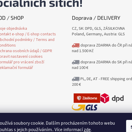
ciálních sítích!
D / SHOP
Doprava / DELIVERY
oje objednávka
CZ, SK: DPD, GLS, ZÁSILKOVNA
ontakt e-shop / E-shop contacts
Poland, Germany, Austria: GLS
bchodní podmínky / Terms and
onditions
doprava ZDARMA do ČR při n
chrana osobních údajů / GDPR
nad 1.500 Kč
pravit nastavení cookies
ormulář pro vrácení zboží
doprava ZDARMA do SK při n
eklamační formulář
nad 100 €
PL, DE, AT - FREE shipping or
200 €
Jak posíláme a kolik stojí poštovn
oužívá soubory cookie. Dalším procházením tohoto webu
Delivery
ouhlas s jejich používáním.. Více informací
zde
.
Posíláme i na Slovensko / Shipping