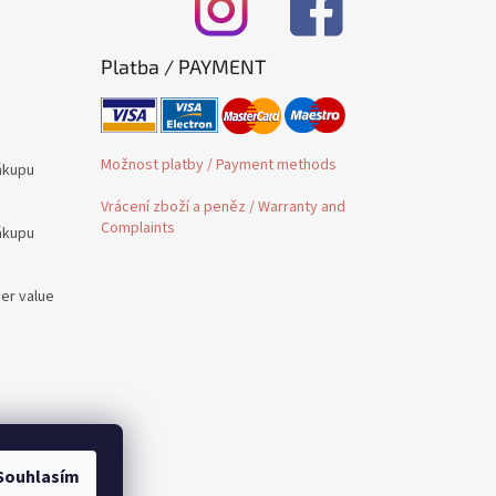
Platba / PAYMENT
Možnost platby / Payment methods
ákupu
Vrácení zboží a peněz / Warranty and
Complaints
ákupu
der value
é /
Souhlasím
 to PL,