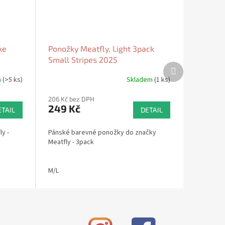
ke
Ponožky Meatfly, Light 3pack
Small Stripes 2025
Další
produkt
m
(>5 ks)
Skladem
(1 ks)
206 Kč bez DPH
249 Kč
ETAIL
DETAIL
y -
Pánské barevné ponožky do značky
Meatfly - 3pack
M/L