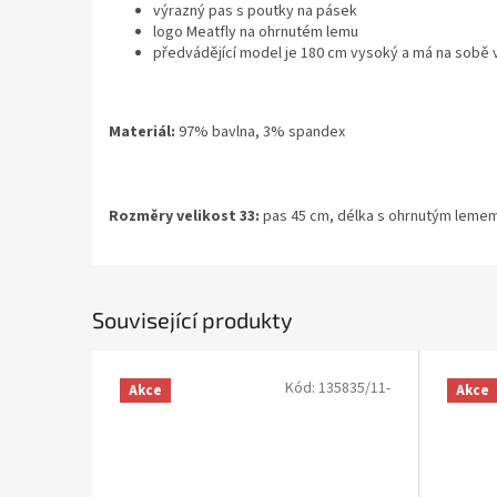
výrazný pas s poutky na pásek
logo Meatfly na ohrnutém lemu
předvádějící model je 180 cm vysoký a má na sobě v
Materiál:
97% bavlna, 3% spandex
Rozměry velikost 33:
pas 45 cm, délka s ohrnutým leme
Související produkty
Kód:
135835/11-
Akce
Akce