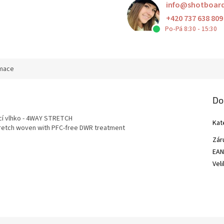
info
@
shotboar
+420 737 638 809
Po-Pá 8:30 - 15:30
rmace
Do
ící vlhko - 4WAY STRETCH
Kat
stretch woven with PFC-free DWR treatment
Zár
EA
Vel