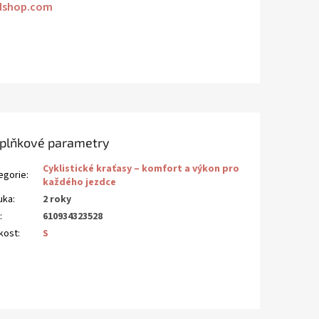
dshop.com
plňkové parametry
Cyklistické kraťasy – komfort a výkon pro
egorie
:
každého jezdce
uka
:
2 roky
N
:
610934323528
ikost
:
S