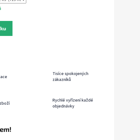
6
íku
Tisíce spokojených
kace
zákazníků
Rychlé vyřízení každé
zboží
objednávky
rem!