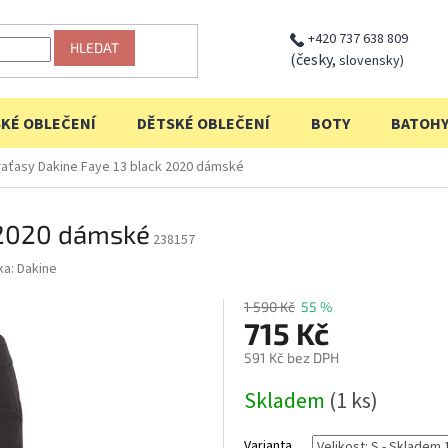
+420 737 638 809
HLEDAT
(česky,
slovensky)
KÉ OBLEČENÍ
DĚTSKÉ OBLEČENÍ
BOTY
BATOH
raťasy Dakine Faye 13 black 2020 dámské
 2020 dámské
238157
ka:
Dakine
1 590 Kč
55 %
715 Kč
591 Kč bez DPH
Měrná
Skladem
(1 ks)
cena:
Varianta