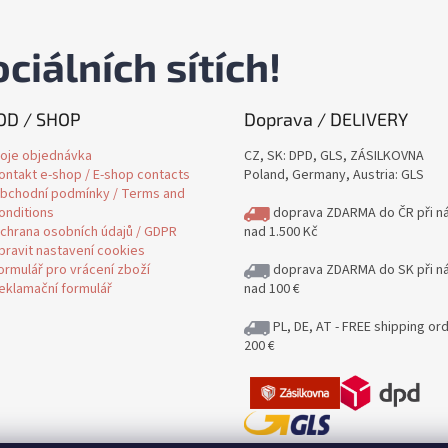
ciálních sítích!
D / SHOP
Doprava / DELIVERY
oje objednávka
CZ, SK: DPD, GLS, ZÁSILKOVNA
ontakt e-shop / E-shop contacts
Poland, Germany, Austria: GLS
bchodní podmínky / Terms and
onditions
doprava ZDARMA do ČR při n
chrana osobních údajů / GDPR
nad 1.500 Kč
pravit nastavení cookies
ormulář pro vrácení zboží
doprava ZDARMA do SK při n
eklamační formulář
nad 100 €
PL, DE, AT - FREE shipping or
200 €