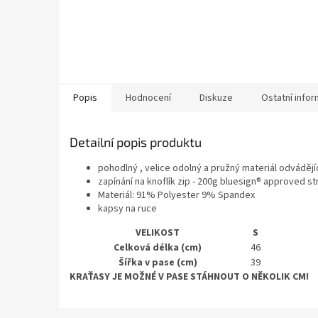
Popis
Hodnocení
Diskuze
Ostatní info
Detailní popis produktu
pohodlný , velice odolný a pružný materiál odváděj
zapínání na knoflík zip - 200g bluesign® approved 
Materiál: 91% Polyester 9% Spandex
kapsy na ruce
VELIKOST
S
Celková délka (cm)
46
Šířka v pase (cm)
39
KRAŤASY JE MOŽNÉ V PASE STÁHNOUT O NĚKOLIK CM!