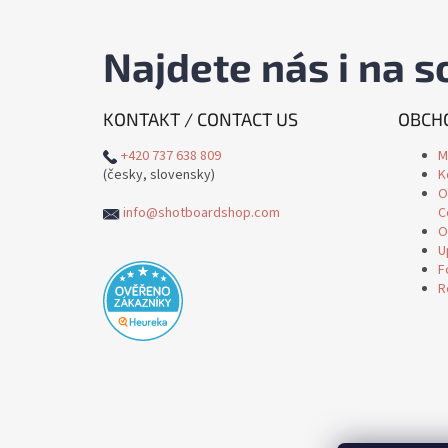
Najdete nás i na so
KONTAKT / CONTACT US
OBCHO
+420 737 638 809
M
(česky, slovensky)
K
O
info@shotboardshop.com
C
O
U
F
R