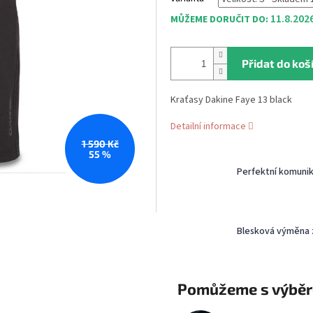
11.8.202
MŮŽEME DORUČIT DO:
Přidat do koš
Kraťasy Dakine Faye 13 black
Detailní informace
1 590 Kč
55 %
Perfektní komuni
Blesková výměna 
Pomůžeme s výbě