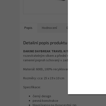
Popis
Hodnocení
Diskuze
Ostatní info
Detailní popis produktu
DAKINE DAYBREAK TRAVEL KIT BLACK
je skvělým společn
rozevíratelným víkem a přední menší kapsou na zip. Pevná
ramenní popruh schovaný v zadní kapse. Tato stylová peck
Materiál:
600D, 100% recyklovaný polyester
Rozměry:
cca: 25 x 19 x 10 cm
Specifikace:
černý design
pevná konstrukce
hlavní kapsa na dvoucestný zip