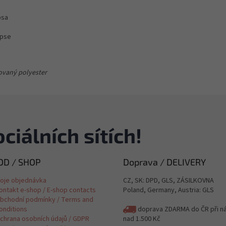
psa
apse
ovaný polyester
ciálních sítích!
D / SHOP
Doprava / DELIVERY
oje objednávka
CZ, SK: DPD, GLS, ZÁSILKOVNA
ontakt e-shop / E-shop contacts
Poland, Germany, Austria: GLS
bchodní podmínky / Terms and
onditions
doprava ZDARMA do ČR při n
chrana osobních údajů / GDPR
nad 1.500 Kč