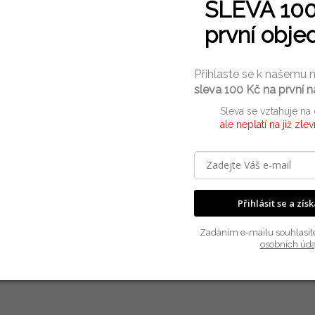
+420 737 638 809
SLEVA 10
Po-Pá 8:30 - 15:30
první obje
Přihlaste se k našemu 
rmace
sleva 100 Kč na první 
Sleva se vztahuje na
Do
ale neplatí na již zle
íkem na cesty. Hlavní kapsa na dvoucestný zip se široce
Kat
 konstukce, poutko pro snadný transport a délkově nastavitelný
a nesmí chybět ani Tobě! Veř že budeš nad míru spokojen!
Zár
EA
Přihlásit se a zís
Zadáním e-mailu souhlasít
osobních úda