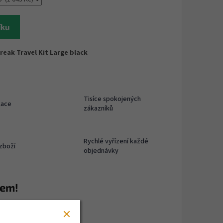
íku
eak Travel Kit Large black
Tisíce spokojených
kace
zákazníků
Rychlé vyřízení každé
zboží
objednávky
rem!
dshop.com