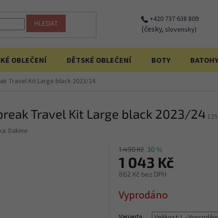
+420 737 638 809
HLEDAT
(česky,
slovensky)
KÉ OBLEČENÍ
DĚTSKÉ OBLEČENÍ
BOTY
BATOH
k Travel Kit Large black 2023/24
reak Travel Kit Large black 2023/24
125
ka:
Dakine
1 490 Kč
30 %
1 043 Kč
862 Kč bez DPH
Měrná
Vyprodáno
cena:
Varianta