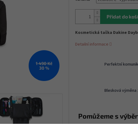
Přidat do koš
Kosmetická taška Dakine Daybr
Detailní informace
1 490 Kč
Perfektní komuni
30 %
Blesková výměna 
Pomůžeme s výbě
info
@
shotboar