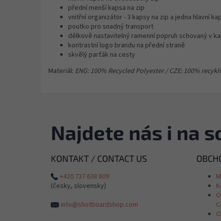
přední menší kapsa na zip
vnitřní organizátor - 3 kapsy na zip a jedna hlavní ka
poutko pro snadný transport
délkově nastavitelný ramenní popruh schovaný v k
kontrastní logo brandu na přední straně
skvělý parťák na cesty
Materiál:
ENG: 100% Recycled Polyester / CZE: 100% recykl
Najdete nás i na so
KONTAKT / CONTACT US
OBCHO
+420 737 638 809
M
(česky, slovensky)
K
O
info@shotboardshop.com
C
O