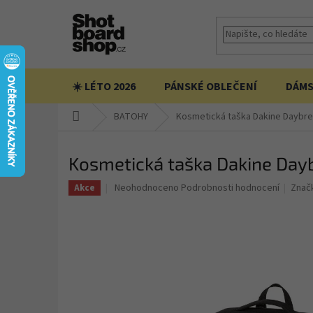
Přejít
na
obsah
☀️ LÉTO 2026
PÁNSKÉ OBLEČENÍ
DÁMS
Domů
BATOHY
Kosmetická taška Dakine Daybrea
Kosmetická taška Dakine Dayb
Průměrné
Neohodnoceno
Podrobnosti hodnocení
Znač
Akce
hodnocení
produktu
je
0,0
z
5
hvězdiček.