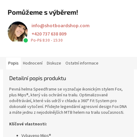
Pomůžeme s výběrem!
info
@
shotboardshop.com
+420 737 638 809
Po-Pá 8:30 - 15:30
Popis
Hodnocení
Diskuze
Ostatní informace
Detailní popis produktu
Pevná helma Speedframe se vyznačuje ikonickým stylem Fox,
plus Mips®, který vás ochrání na trailu. Optimalizované
odvětrávání, které vás udrží v chladu a 360° Fit System pro
dokonalé vytočení. Přidejte legendární agresivní design Fox DNA
a máte jednu z nejodolnějších MTB helem na trailu současnosti.
Klíčové vlastnosti:
Vybaveno Mips®