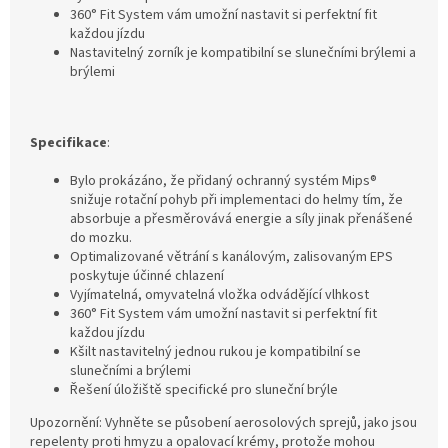
360° Fit System vám umožní nastavit si perfektní fit
každou jízdu
Nastavitelný zorník je kompatibilní se slunečními brýlemi a
brýlemi
Specifikace
:
Bylo prokázáno, že přidaný ochranný systém Mips®
snižuje rotační pohyb při implementaci do helmy tím, že
absorbuje a přesměrovává energie a síly jinak přenášené
do mozku.
Optimalizované větrání s kanálovým, zalisovaným EPS
poskytuje účinné chlazení
Vyjímatelná, omyvatelná vložka odvádějící vlhkost
360° Fit System vám umožní nastavit si perfektní fit
každou jízdu
Kšilt nastavitelný jednou rukou je kompatibilní se
slunečními a brýlemi
Řešení úložiště specifické pro sluneční brýle
Upozornění: Vyhněte se působení aerosolových sprejů, jako jsou
repelenty proti hmyzu a opalovací krémy, protože mohou