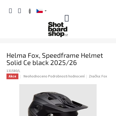
Přejít
na
obsah
NÁKUPNÍ
KOŠÍK
Helma Fox, Speedframe Helmet
Solid Ce black 2025/26
131580/L
Průměrné
Neohodnoceno
Podrobnosti hodnocení
Značka:
Fox
Akce
hodnocení
produktu
je
0,0
z
5
hvězdiček.