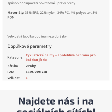
způsobit odlupování povrchové úpravy přilby.
Materiály:
38% EPS, 22% nylon, 34% PC, 4% polyester, 3%
POM
Velikostní tabulka dodána mezi obrázky.
Doplňkové parametry
Cyklistické helmy – spolehlivá ochrana pro
Kategorie
:
každou jízdu
Záruka
:
2 roky
EAN
:
191972993718
Velikost
:
L
Najdete nás i na
sociálních sítích!