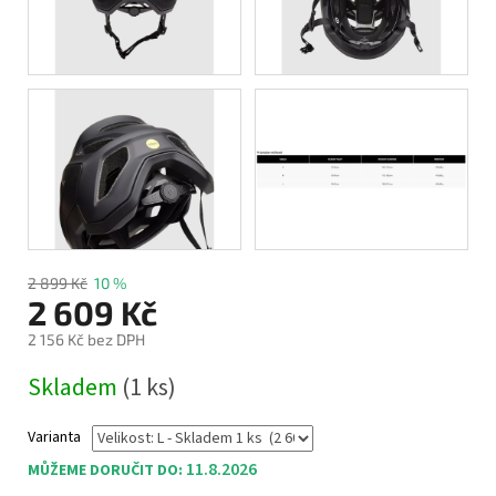
2 899 Kč
10 %
2 609 Kč
2 156 Kč bez DPH
Měrná
Skladem
(1 ks)
cena:
Varianta
11.8.2026
MŮŽEME DORUČIT DO: