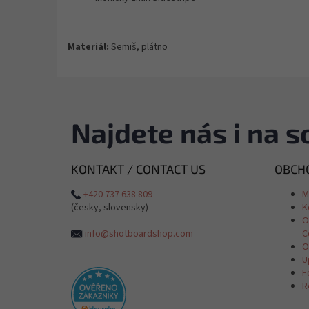
Materiál:
Semiš, plátno
Najdete nás i na so
KONTAKT / CONTACT US
OBCHO
+420 737 638 809
M
(česky, slovensky)
K
O
info@shotboardshop.com
C
O
U
F
R