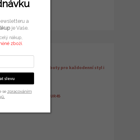
dnávku
newsletteru a
nákup
je Vaše.
 celý nákup,
vněné zboží.
plňkové parametry
Skate a street boty pro každodenní styl i
egorie
:
jízdu
kat slevu
uka
:
2 roky
N
:
197804533688
e se
zpracováním
ikost
:
EUR42
,
EUR44
,
EUR45
jů.