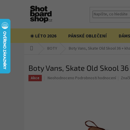
Přejít
na
obsah
☀️ LÉTO 2026
PÁNSKÉ OBLEČENÍ
DÁMS
Domů
BOTY
Boty Vans, Skate Old Skool 36 + kh
Boty Vans, Skate Old Skool 3
Průměrné
Neohodnoceno
Podrobnosti hodnocení
Znač
Akce
hodnocení
produktu
je
0,0
z
5
hvězdiček.