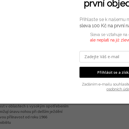
první obje
Přihlaste se k našemu 
sleva 100 Kč na první 
rmace
Sleva se vztahuje na
ale neplatí na již zle
Do
Kat
odlím
Přihlásit se a zís
lí
Zár
EA
Zadáním e-mailu souhlasít
Vel
led
osobních úda
hycení
nost v oblastech s vysokým opotřebením
ižují únavu nohou při delším ježdění
vou přilnavost od roku 1966
ibilitu