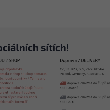
ciálních sítích!
D / SHOP
Doprava / DELIVERY
oje objednávka
CZ, SK: DPD, GLS, ZÁSILKOVNA
ontakt e-shop / E-shop contacts
Poland, Germany, Austria: GLS
bchodní podmínky / Terms and
onditions
doprava ZDARMA do ČR při n
chrana osobních údajů / GDPR
nad 1.500 Kč
pravit nastavení cookies
ormulář pro vrácení zboží
doprava ZDARMA do SK při n
eklamační formulář
nad 100 €