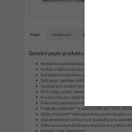
Popis
Hodnocení
Diskuze
Ostatní info
Detailní popis produktu
Modernizovaná klasická nízká bota na skate
Svršek z kůže a síťoviny kombinuje odolnost s poh
Extra polstrovaný límec pro vynikající oporu a pohod
Širší jazyk zajišťuje větší pohodlí a větší pokrytí
Jazýček pro snadné nazouvání a nastavení
Širší vstup a pata, snadné nazouvání a moderní vzh
Kovová očka pro lepší funkčnost a propracovanost
Šněrovací zapínání pro bezpečné a nastavitelné uc
Podložky DURACAP™ a nášivka Ollie pro větší odol
Vložky PopCush™ nabízejí ochranu proti nárazům a sn
Charakteristický vaflový vzor podrážky pro spolehli
Vulkanizovaná podrážka pro lepší pocit z prkna a flex
Ikonický znak Sidestripe™