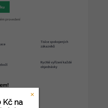
íku
dém provedení
Tisíce spokojených
kace
zákazníků
Rychlé vyřízení každé
zboží
objednávky
rem!
dshop.com
0 Kč
na