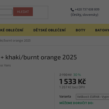
+420 737 638 809
HLEDAT
(česky,
slovensky)
KÉ OBLEČENÍ
DĚTSKÉ OBLEČENÍ
BOTY
BATOH
aki/burnt orange 2025
6 + khaki/burnt orange 2025
ka:
Vans
2 190 Kč
30 %
1 533 Kč
1 267 Kč bez DPH
Měrná
Varianta
cena:
MŮŽEME DORUČIT DO: