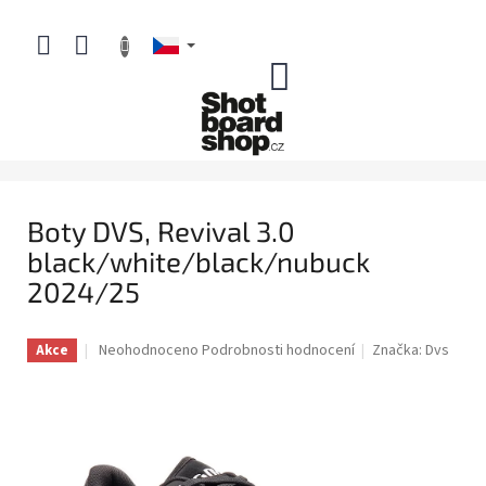
Přejít
na
obsah
NÁKUPNÍ
KOŠÍK
Boty DVS, Revival 3.0
black/white/black/nubuck
2024/25
Průměrné
Neohodnoceno
Podrobnosti hodnocení
Značka:
Dvs
Akce
hodnocení
produktu
je
0,0
z
5