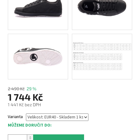
2 490 Kč
29 %
1 744 Kč
1 441 Kč bez DPH
Měrná
Varianta
cena:
MŮŽEME DORUČIT DO: