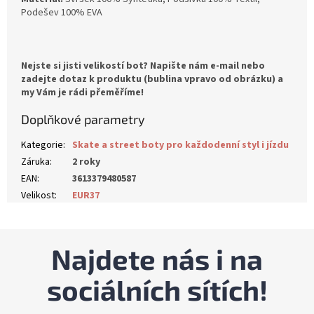
Podešev 100% EVA
Nejste si jisti velikostí bot? Napište nám e-mail nebo
zadejte dotaz k produktu (bublina vpravo od obrázku) a
my Vám je rádi přeměříme!
Doplňkové parametry
Kategorie
:
Skate a street boty pro každodenní styl i jízdu
Záruka
:
2 roky
EAN
:
3613379480587
Velikost
:
EUR37
Najdete nás i na
sociálních sítích!