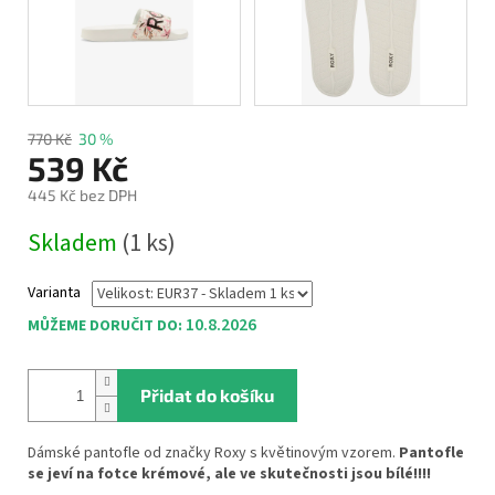
770 Kč
30 %
539 Kč
445 Kč bez DPH
Měrná
Skladem
(1 ks)
cena:
Varianta
10.8.2026
MŮŽEME DORUČIT DO:
Přidat do košíku
Dámské pantofle od značky Roxy s květinovým vzorem.
Pantofle
se jeví na fotce krémové, ale ve skutečnosti jsou bílé!!!!