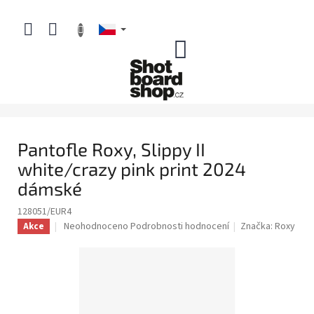
Přejít
na
obsah
NÁKUPNÍ
KOŠÍK
Pantofle Roxy, Slippy II
white/crazy pink print 2024
dámské
128051/EUR4
Průměrné
Neohodnoceno
Podrobnosti hodnocení
Značka:
Roxy
Akce
hodnocení
produktu
je
0,0
z
5