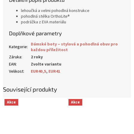
lehoučká a velmi pohodlná konstrukce
pohodlná stélka OrthoLite®
podrážka z EVA materiálu
Doplňkové parametry
Dámské boty – stylová a pohodlná obuv pro
Kategorie
:
každou příležitost
Záruka
:
2 roky
EAN
:
Zvolte variantu
Velikost
:
EUR40,5
,
EUR41
Související produkty
Akce
Akce