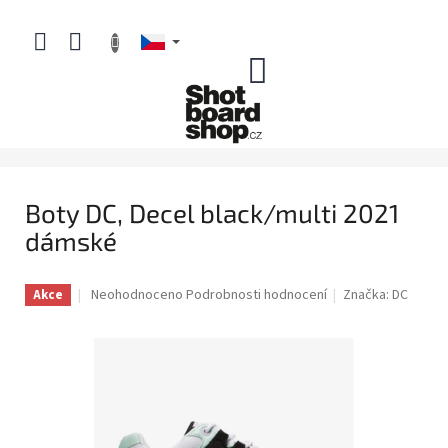
Přejít
na
obsah
NÁKUPNÍ
KOŠÍK
Boty DC, Decel black/multi 2021
dámské
Průměrné
Neohodnoceno
Podrobnosti hodnocení
Značka:
DC
Akce
hodnocení
produktu
je
0,0
z
5
hvězdiček.