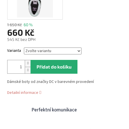
1 650 Kč
60 %
660 Kč
545 Kč bez DPH
Měrná
Varianta
cena:
Přidat do košíku
Dámské boty od značky DC v barevném provedení
Detailní informace
Perfektní komunikace