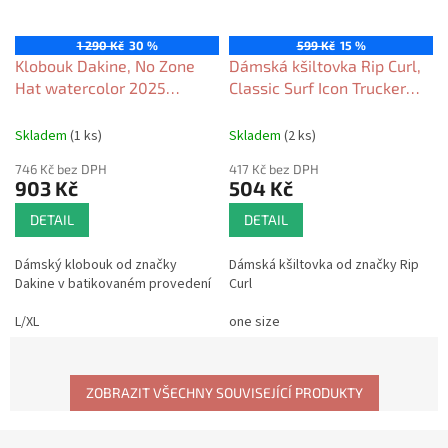
1 290 Kč
30 %
599 Kč
15 %
Klobouk Dakine, No Zone
Dámská kšiltovka Rip Curl,
Hat watercolor 2025
Classic Surf Icon Trucker
dámský
black 2026
Skladem
(1 ks)
Skladem
(2 ks)
746 Kč bez DPH
417 Kč bez DPH
903 Kč
504 Kč
DETAIL
DETAIL
Dámský klobouk od značky
Dámská kšiltovka od značky Rip
Dakine v batikovaném provedení
Curl
L/XL
one size
ZOBRAZIT VŠECHNY SOUVISEJÍCÍ PRODUKTY