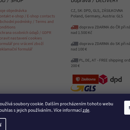
oje objednávka
CZ, SK: DPD, GLS, ZÁSILKOVNA
ontakt e-shop / E-shop contacts
Poland, Germany, Austria: GLS
bchodní podmínky / Terms and
onditions
doprava ZDARMA do ČR při n
chrana osobních údajů / GDPR
nad 1.500 Kč
pravit nastavení cookies
ormulář pro vrácení zboží
doprava ZDARMA do SK při n
eklamační formulář
nad 100 €
PL, DE, AT - FREE shipping or
200 €
Jak posíláme a kolik stojí poštovn
oužívá soubory cookie. Dalším procházením tohoto webu
Delivery
ouhlas s jejich používáním.. Více informací
zde
.
Posíláme i na Slovensko / Shipping
DE, AT
í