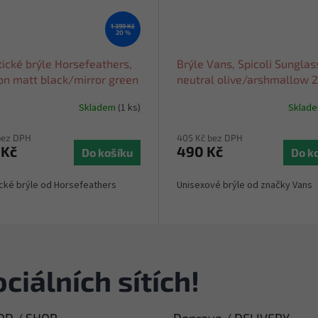
1 399 Kč
20 %
tické brýle Horsefeathers,
Brýle Vans, Spicoli Sunglas
on matt black/mirror green
neutral olive/arshmallow 
Skladem
(1 ks)
Sklad
bez DPH
405 Kč bez DPH
 Kč
490 Kč
Do košíku
Do k
ické brýle od Horsefeathers
Unisexové brýle od značky Vans
ciálních sítích!
D / SHOP
Doprava / DELIVERY