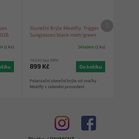
Další
ses
Sluneční Brýle Meatfly, Trigger
produkt
2026
Sunglasses black matt/green
2024
em
(1 ks)
Skladem
(1 ks)
743 Kč bez DPH
899 Kč
ošíku
Do košíku
Polarizační sluneční brýle od značky
Meatfly v zeleném provedení
Platba / PAYMENT