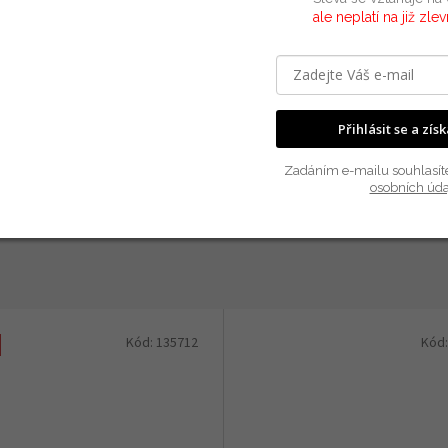
ale neplatí na již zle
5" notebooků
Zár
EA
Ob
osti je černý s šedými kostičkami
Přihlásit se a zís
Zadáním e-mailu souhlasít
osobních úda
Kód:
135712
Kód