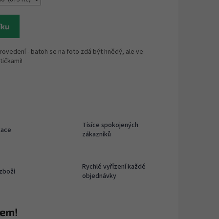
íku
ovedení - batoh se na foto zdá být hnědý, ale ve
tičkami!
Tisíce spokojených
kace
zákazníků
Rychlé vyřízení každé
zboží
objednávky
rem!