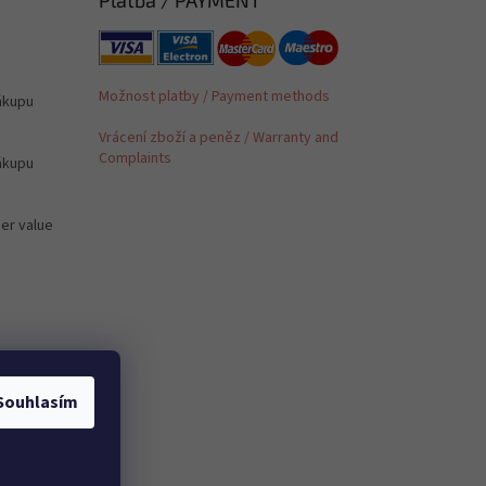
Možnost platby / Payment methods
ákupu
Vrácení zboží a peněz / Warranty and
Complaints
ákupu
der value
é /
Souhlasím
 to PL,