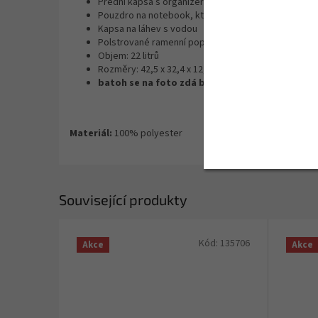
Přední kapsa s organizérem
Pouzdro na notebook, které se vejde do většiny 1
Kapsa na láhev s vodou
Polstrované ramenní popruhy
Objem: 22 litrů
Rozměry: 42,5 x 32,4 x 12,1 cm
batoh se na foto zdá být hnědý, ale ve skutečn
Materiál:
100% polyester
Související produkty
Kód:
135706
Akce
Akce