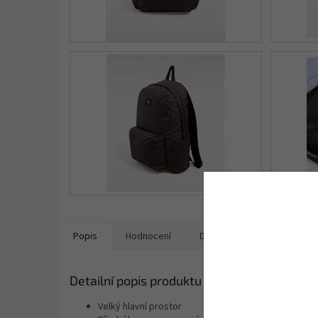
Popis
Hodnocení
Diskuze
Ostatní info
Detailní popis produktu
Velký hlavní prostor