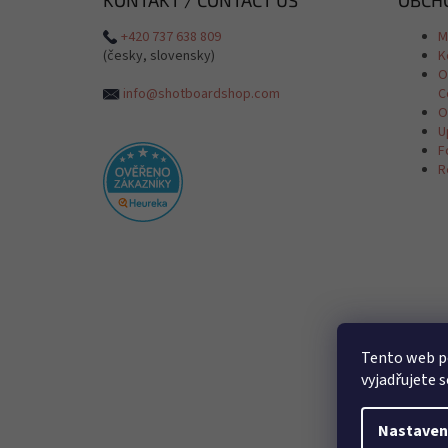
+420 737 638 809
M
(česky, slovensky)
K
O
info@shotboardshop.com
C
O
U
F
R
Tento web p
vyjadřujete s
Nastaven