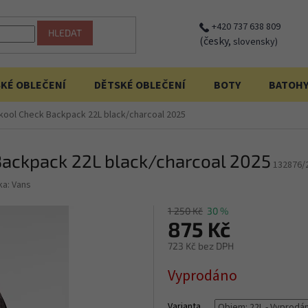
+420 737 638 809
HLEDAT
(česky,
slovensky)
KÉ OBLEČENÍ
DĚTSKÉ OBLEČENÍ
BOTY
BATOH
kool Check Backpack 22L black/charcoal 2025
Backpack 22L black/charcoal 2025
132876/
ka:
Vans
1 250 Kč
30 %
875 Kč
723 Kč bez DPH
Měrná
Vyprodáno
cena:
Varianta