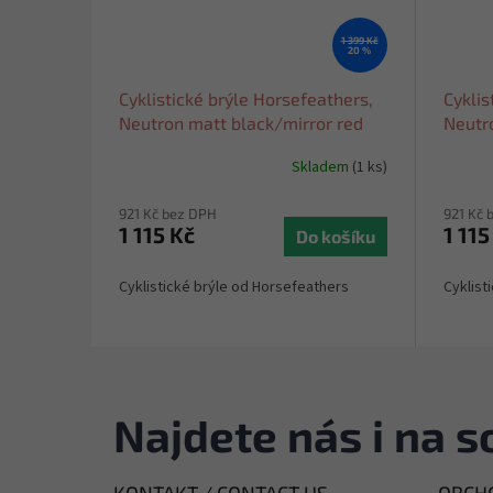
1 399 Kč
20 %
Cyklistické brýle Horsefeathers,
Cyklis
Neutron matt black/mirror red
Neutr
2026
2026
Skladem
(1 ks)
921 Kč bez DPH
921 Kč 
1 115 Kč
1 115
Do košíku
Cyklistické brýle od Horsefeathers
Cyklist
Najdete nás i na so
KONTAKT / CONTACT US
OBCHO