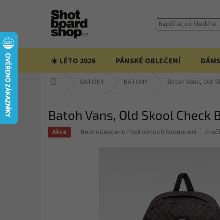
Přejít
na
obsah
☀️ LÉTO 2026
PÁNSKÉ OBLEČENÍ
DÁMS
Domů
BATOHY
BATOHY
Batoh Vans, Old S
Batoh Vans, Old Skool Check 
Průměrné
Neohodnoceno
Podrobnosti hodnocení
Znač
Akce
hodnocení
produktu
je
0,0
z
5
hvězdiček.