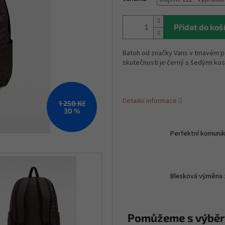
Přidat do koš
Batoh od značky Vans v tmavém pr
skutečnosti je černý s šedými kos
Detailní informace
1 250 Kč
30 %
Perfektní komuni
Blesková výměna 
Pomůžeme s výbě