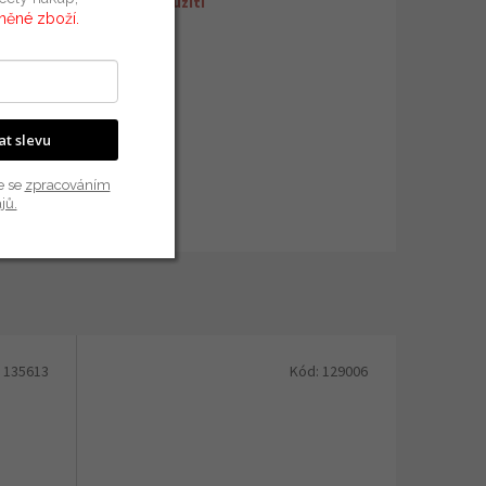
každodenní použití
vněné zboží.
uka
:
2 roky
N
:
197063464136
jem
:
22L
kat slevu
e se
zpracováním
jů.
:
135613
Kód:
129006