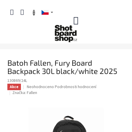
Přejít
na
obsah
NÁKUPNÍ
KOŠÍK
Batoh Fallen, Fury Board
Backpack 30L black/white 2025
130869/24L
Průměrné
Neohodnoceno
Podrobnosti hodnocení
Akce
hodnocení
Značka:
Fallen
produktu
je
0,0
z
5
hvězdiček.