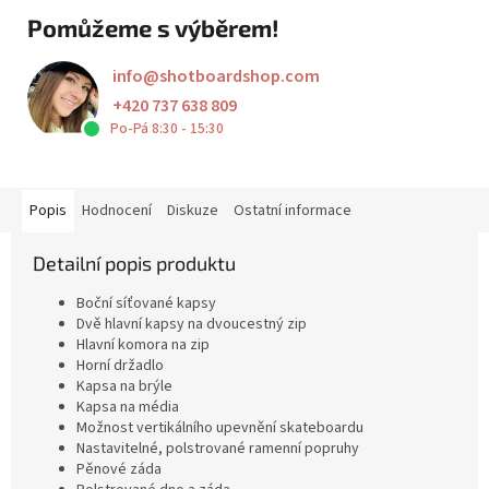
Pomůžeme s výběrem!
info
@
shotboardshop.com
+420 737 638 809
Po-Pá 8:30 - 15:30
Popis
Hodnocení
Diskuze
Ostatní informace
Detailní popis produktu
Boční síťované kapsy
Dvě hlavní kapsy na dvoucestný zip
Hlavní komora na zip
Horní držadlo
Kapsa na brýle
Kapsa na média
Možnost vertikálního upevnění skateboardu
Nastavitelné, polstrované ramenní popruhy
Pěnové záda