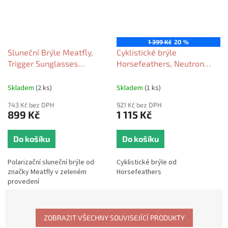
1 399 Kč
20 %
Sluneční Brýle Meatfly,
Cyklistické brýle
Trigger Sunglasses
Horsefeathers, Neutron
olive/black 2025
matt black/mirror green
2026
Skladem
(2 ks)
Skladem
(1 ks)
743 Kč bez DPH
921 Kč bez DPH
899 Kč
1 115 Kč
Do košíku
Do košíku
Polarizační sluneční brýle od
Cyklistické brýle od
značky Meatfly v zeleném
Horsefeathers
provedení
ZOBRAZIT VŠECHNY SOUVISEJÍCÍ PRODUKTY