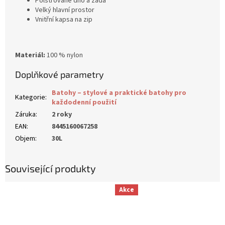
Polstrované dno a záda
Velký hlavní prostor
Vnitřní kapsa na zip
Materiál:
100 % nylon
Doplňkové parametry
Batohy – stylové a praktické batohy pro
Kategorie
:
každodenní použití
Záruka
:
2 roky
EAN
:
8445160067258
Objem
:
30L
Související produkty
Akce