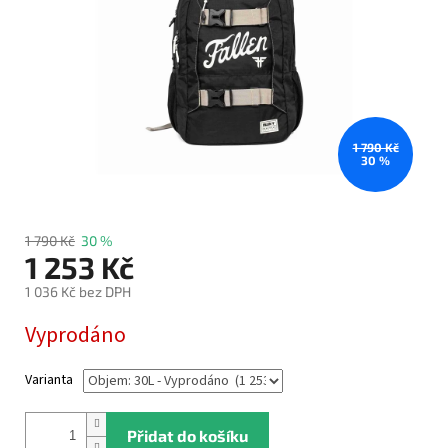
1 790 Kč
30 %
1 790 Kč
30 %
1 253 Kč
1 036 Kč bez DPH
Měrná
Vyprodáno
cena:
Varianta
Přidat do košíku