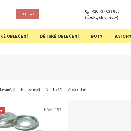
+420 737 638 809
HLEDAT
(česky,
slovensky)
KÉ OBLEČENÍ
DĚTSKÉ OBLEČENÍ
BOTY
BATOH
dávanější
Nejlevnější
Nejdražší
Abecedně
Kód:
1153
ce