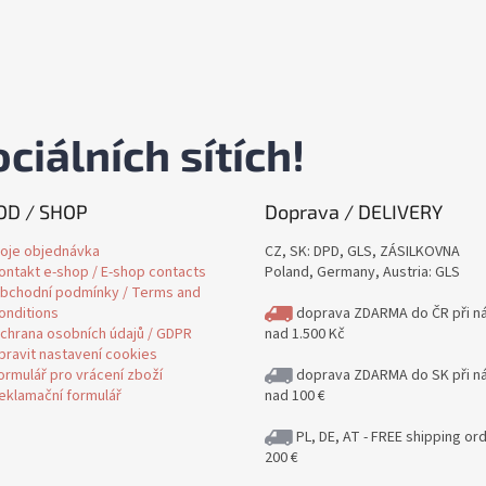
a
c
í
p
r
v
ciálních sítích!
k
y
v
ý
D / SHOP
Doprava / DELIVERY
p
i
oje objednávka
CZ, SK: DPD, GLS, ZÁSILKOVNA
s
ontakt e-shop / E-shop contacts
Poland, Germany, Austria: GLS
u
bchodní podmínky / Terms and
onditions
doprava ZDARMA do ČR při n
chrana osobních údajů / GDPR
nad 1.500 Kč
pravit nastavení cookies
ormulář pro vrácení zboží
doprava ZDARMA do SK při n
eklamační formulář
nad 100 €
PL, DE, AT - FREE shipping or
200 €