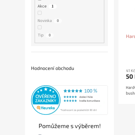
o
e
p
Akce
1
d
l
r
u
o
Novinka
0
k
d
t
u
Tip
0
ů
Har
k
t
ů
Hodnocení obchodu
41 K
50
Hard
bush
Pomůžeme s výběrem!