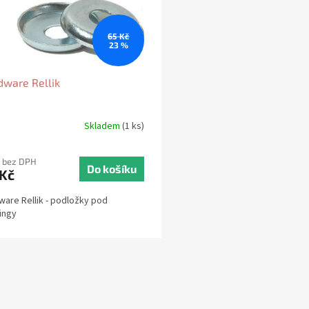
65 Kč
23 %
dware Rellik
Skladem
(1 ks)
č bez DPH
Do košíku
 Kč
ware Rellik - podložky pod
ingy
O
v
l
á
d