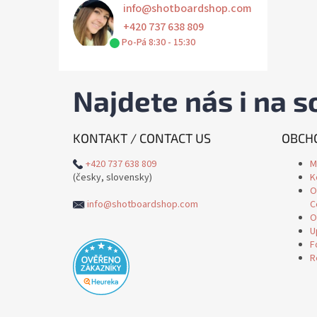
info
@
shotboardshop.com
+420 737 638 809
Po-Pá 8:30 - 15:30
Najdete nás i na so
KONTAKT / CONTACT US
OBCHO
+420 737 638 809
M
(česky, slovensky)
K
O
info@shotboardshop.com
C
O
U
F
R