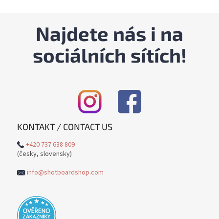
v
l
á
Najdete nás i na
d
a
sociálních sítích!
c
í
p
r
v
k
y
v
KONTAKT / CONTACT US
ý
p
+420 737 638 809
i
(česky, slovensky)
s
u
info@shotboardshop.com