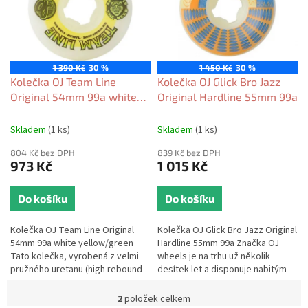
p
i
r
s
o
p
d
r
u
o
1 390 Kč
30 %
1 450 Kč
30 %
k
d
Kolečka OJ Team Line
Kolečka OJ Glick Bro Jazz
t
u
Original 54mm 99a white
Original Hardline 55mm 99a
ů
k
yellow/green
t
Skladem
(1 ks)
Skladem
(1 ks)
ů
804 Kč bez DPH
839 Kč bez DPH
973 Kč
1 015 Kč
Do košíku
Do košíku
Kolečka OJ Team Line Original
Kolečka OJ Glick Bro Jazz Original
54mm 99a white yellow/green
Hardline 55mm 99a Značka OJ
Tato kolečka, vyrobená z velmi
wheels je na trhu už několik
pružného uretanu (high rebound
desítek let a disponuje nabitým
urethan), zaručují skvělý požitek z
týmem v čele s Norou
jízdy. S těmito...
Vasconcellos, Figgym, Miltonem...
2
položek celkem
O