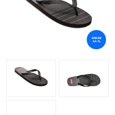
410 Kč
44 %