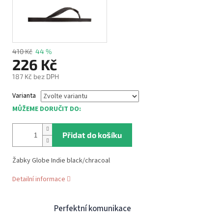
410 Kč
44 %
226 Kč
187 Kč bez DPH
Měrná
Varianta
cena:
MŮŽEME DORUČIT DO:
Přidat do košíku
Žabky Globe Indie black/chracoal
Detailní informace
Perfektní komunikace