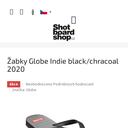
Přejít
na
obsah
NÁKUPNÍ
KOŠÍK
Žabky Globe Indie black/chracoal
2020
Průměrné
Neohodnoceno
Podrobnosti hodnocení
Akce
hodnocení
Značka:
Globe
produktu
je
0,0
z
5
hvězdiček.