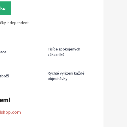
íku
ačky Independent
Tisíce spokojených
kace
zákazníků
Rychlé vyřízení každé
zboží
objednávky
rem!
dshop.com