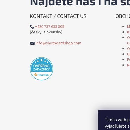
Najdete nás i na so
KONTAKT / CONTACT US
OBCHO
+420 737 638 809
M
(česky, slovensky)
K
O
info@shotboardshop.com
C
O
U
F
R
Tento web p
vyjadřujete s