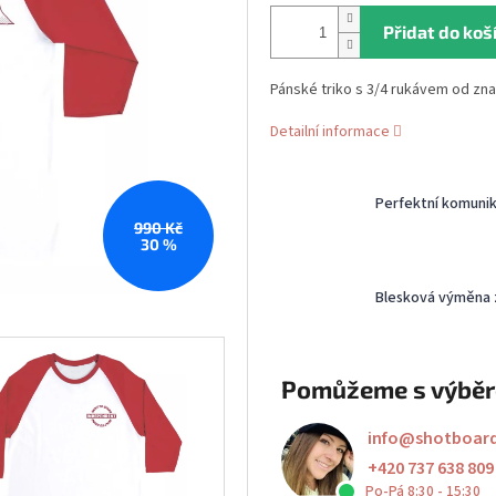
Přidat do koš
Pánské triko s 3/4 rukávem od zn
Detailní informace
Perfektní komuni
990 Kč
30 %
Blesková výměna 
Pomůžeme s výbě
info
@
shotboar
+420 737 638 809
Po-Pá 8:30 - 15:30