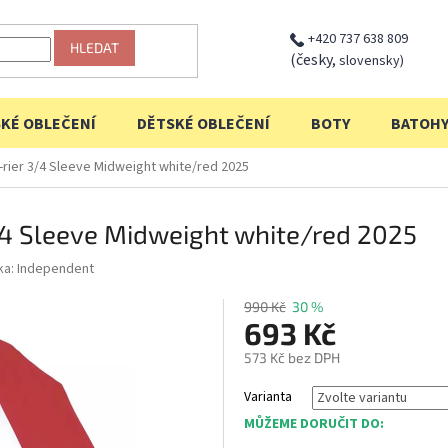
+420 737 638 809
HLEDAT
(česky,
slovensky)
KÉ OBLEČENÍ
DĚTSKÉ OBLEČENÍ
BOTY
BATOH
-rier 3/4 Sleeve Midweight white/red 2025
3/4 Sleeve Midweight white/red 2025
ka:
Independent
990 Kč
30 %
693 Kč
573 Kč bez DPH
Měrná
Varianta
cena:
MŮŽEME DORUČIT DO: