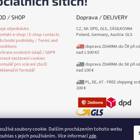
ciálních sítích!
D / SHOP
Doprava / DELIVERY
oje objednávka
CZ, SK: DPD, GLS, ZÁSILKOVNA
ontakt e-shop / E-shop contacts
Poland, Germany, Austria: GLS
bchodní podmínky / Terms and
onditions
doprava ZDARMA do ČR při n
chrana osobních údajů / GDPR
nad 1.500 Kč
pravit nastavení cookies
ormulář pro vrácení zboží
doprava ZDARMA do SK při n
eklamační formulář
nad 100 €
PL, DE, AT - FREE shipping or
200 €
Jak posíláme a kolik stojí poštovn
oužívá soubory cookie. Dalším procházením tohoto webu
Delivery
ouhlas s jejich používáním.. Více informací
zde
.
Posíláme i na Slovensko / Shipping