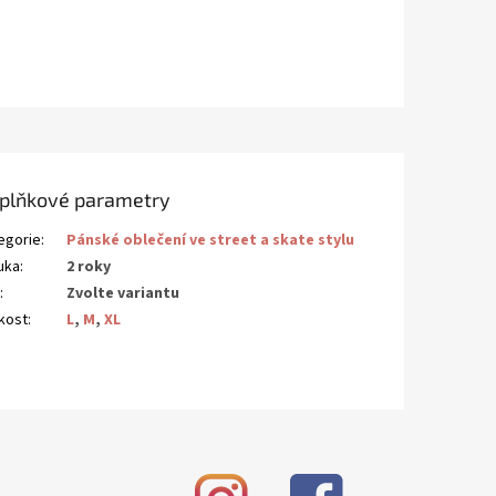
plňkové parametry
egorie
:
Pánské oblečení ve street a skate stylu
uka
:
2 roky
N
:
Zvolte variantu
ikost
:
L
,
M
,
XL