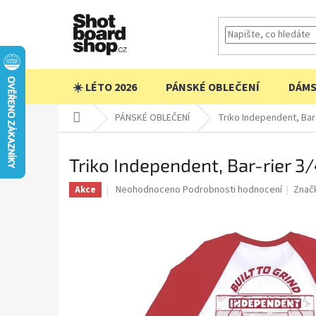
Přejít
na
obsah
☀️ LÉTO 2026
PÁNSKÉ OBLEČENÍ
DÁMS
Domů
PÁNSKÉ OBLEČENÍ
Triko Independent, Bar
Triko Independent, Bar-rier 
Průměrné
Neohodnoceno
Podrobnosti hodnocení
Znač
Akce
hodnocení
produktu
je
0,0
z
5
hvězdiček.