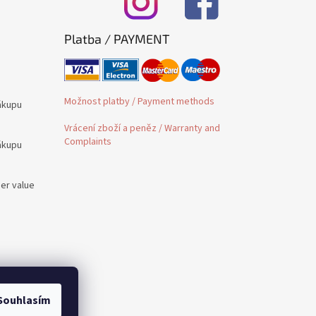
Platba / PAYMENT
Možnost platby / Payment methods
ákupu
Vrácení zboží a peněz / Warranty and
Complaints
ákupu
der value
é /
Souhlasím
 to PL,