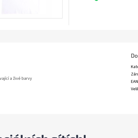
Do
Kat
Zár
jící a živé barvy
EA
Vel