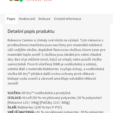
Po-Pá 8:30 - 15:30
Popis
Hodnocení
Diskuze
Ostatní informace
Detailní popis produktu
Rukavice Camino si získaly své místo na výsluní. Tyto rukavice s
prodlouženou manžetou jsou navrženy pro maximální odolnost
vůči vnějším vlivům, doplněné fleecovou vložkou Storm Liner pro
maximální teplo uvnitř. S vložkou jsou ideální pro velmi chladné
dny. Bez ní je můžete nosit, když se oteplí, nebo použít vložku
samostatně. Povrch ošetřený DWR je voděodolný a odolný,
odolná dlaň z materiálu Rubbertec zvyšuje úchop, a voděodolná
vložka DK Dry™ přidává další vrstvu ochrany proti vlhkosti –
blokuje vodu zvenčí a zároveň umožňuje odvádění vlhkosti
zevnitř.
VLOŽKA:
DK Dry™ voděodolná a prodyšná
IZOLACE:
Hi Loft (50 % recyklovaný polyester, 50 % polyester)
[Rukavice 110 / 340g] [Palčáky 110 / 400g]
DLAŇ:
Rubbertec (100 % bez P-PVC)
VNĚJŠÍ MATERIÁL:
61 % recyklovaný polyester, 39 % polyester