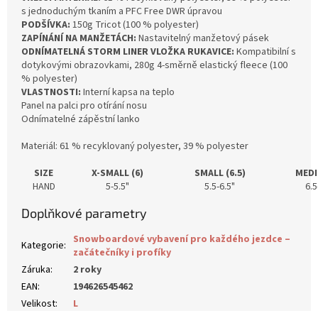
s jednoduchým tkaním a PFC Free DWR úpravou
PODŠÍVKA:
150g Tricot (100 % polyester)
ZAPÍNÁNÍ NA MANŽETÁCH:
Nastavitelný manžetový pásek
ODNÍMATELNÁ STORM LINER VLOŽKA RUKAVICE:
Kompatibilní s
dotykovými obrazovkami, 280g 4-směrně elastický fleece (100
% polyester)
VLASTNOSTI:
Interní kapsa na teplo
Panel na palci pro otírání nosu
Odnímatelné zápěstní lanko
Materiál:
61 % recyklovaný polyester, 39 % polyester
SIZE
X-SMALL (6)
SMALL (6.5)
MEDI
HAND
5-5.5"
5.5-6.5"
6.5
Doplňkové parametry
Snowboardové vybavení pro každého jezdce –
Kategorie
:
začátečníky i profíky
Záruka
:
2 roky
EAN
:
194626545462
Velikost
:
L