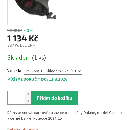
1 890 Kč
40 %
1 134 Kč
937 Kč bez DPH
Měrná
Skladem
(1 ks)
cena:
Varianta
11.8.2026
MŮŽEME DORUČIT DO:
Přidat do košíku
Dámské snowboardové rukavice od značky Dakine, model Camino
v černé barvě, kolekce 2024/25
Detailní informace