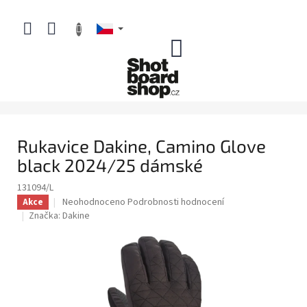
Přejít
na
obsah
NÁKUPNÍ
KOŠÍK
Rukavice Dakine, Camino Glove
black 2024/25 dámské
131094/L
Průměrné
Neohodnoceno
Podrobnosti hodnocení
Akce
hodnocení
Značka:
Dakine
produktu
je
0,0
z
5
hvězdiček.