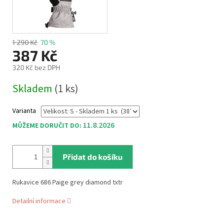
1 290 Kč
70 %
387 Kč
320 Kč bez DPH
Měrná
Skladem
(1 ks)
cena:
Varianta
11.8.2026
MŮŽEME DORUČIT DO:
Přidat do košíku
Rukavice 686 Paige grey diamond txtr
Detailní informace