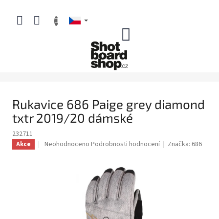
Přejít
na
obsah
NÁKUPNÍ
KOŠÍK
Rukavice 686 Paige grey diamond
txtr 2019/20 dámské
232711
Průměrné
Neohodnoceno
Podrobnosti hodnocení
Značka:
686
Akce
hodnocení
produktu
je
0,0
z
5
hvězdiček.