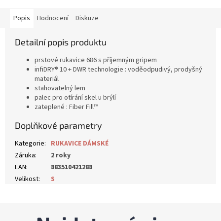
Popis
Hodnocení
Diskuze
Detailní popis produktu
prstové rukavice 686 s příjemným gripem
infiDRY® 10 + DWR technologie : voděodpudivý, prodyšný
materiál
stahovatelný lem
palec pro otírání skel u brýlí
zateplené : Fiber Fill™
Doplňkové parametry
Kategorie
:
RUKAVICE DÁMSKÉ
Záruka
:
2 roky
EAN
:
883510421288
Velikost
:
S