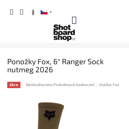
Přejít
na
obsah
NÁKUPNÍ
KOŠÍK
Ponožky Fox, 6" Ranger Sock
nutmeg 2026
Průměrné
Neohodnoceno
Podrobnosti hodnocení
Značka:
Fox
Akce
hodnocení
produktu
je
0,0
z
5
hvězdiček.