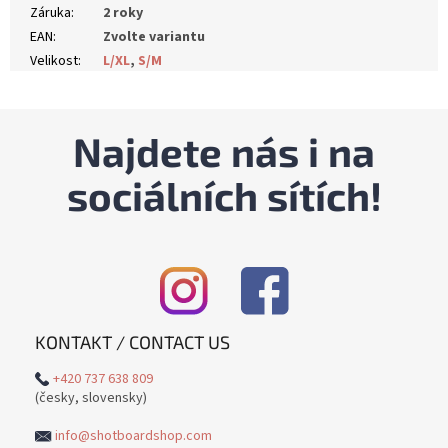
Záruka
:
2 roky
EAN
:
Zvolte variantu
Velikost
:
L/XL
,
S/M
Najdete nás i na
sociálních sítích!
KONTAKT / CONTACT US
+420 737 638 809
(česky, slovensky)
info@shotboardshop.com