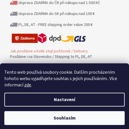
doprava ZDARMA do ČR při nákupu nad 1.500 Kč
doprava ZDARMA do SK při nákupu nad 100 €
PL, DE, AT - FREE shipping order value 200 €
Jak posíláme a kolik stojí poštovné / Delivery
Posíláme i na Slovensko / Shipping to PL, DE, AT
Tento web používá soubory cookie. Dalším procházením
Platba / PAYMENT
tohoto webu vyjadřujete souhlas s jejich používáním.. Více
informací
zde
.
Možnost platby / Payment methods
Nastavení
Vrácení zboží a peněz / Warranty and Complaints
Souhlasím