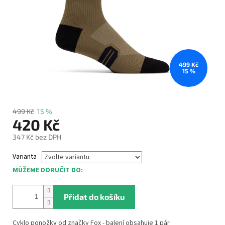
499 Kč
15 %
499 Kč
15 %
420 Kč
347 Kč bez DPH
Měrná
Varianta
cena:
MŮŽEME DORUČIT DO:
Přidat do košíku
Cyklo ponožky od značky Fox - balení obsahuje 1 pár