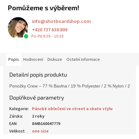
Pomůžeme s výběrem!
info
@
shotboardshop.com
+420 737 638 809
Po-Pá 8:30 - 15:30
Popis
Hodnocení
Diskuze
Ostatní informace
Detailní popis produktu
Ponožky Crew – 77 % Bavlna / 19 % Polyester / 2 % Nylon / 2 % 
Doplňkové parametry
Kategorie
:
Pánské oblečení ve street a skate stylu
Záruka
:
2 roky
EAN
:
8445160047779
Velikost
:
one size