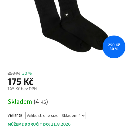
250 Kč
30 %
250 Kč
30 %
175 Kč
145 Kč bez DPH
Měrná
Skladem
(4 ks)
cena:
Varianta
11.8.2026
MŮŽEME DORUČIT DO: