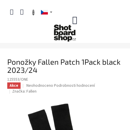
Přejít
na
obsah
NÁKUPNÍ
KOŠÍK
Ponožky Fallen Patch 1Pack black
2023/24
125553/ONE
Průměrné
Neohodnoceno
Podrobnosti hodnocení
Akce
hodnocení
Značka:
Fallen
produktu
je
0,0
z
5
hvězdiček.