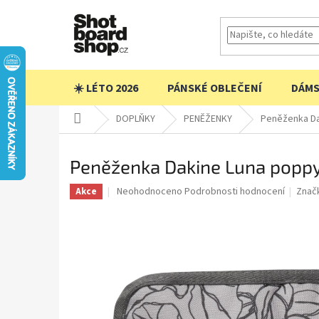
Přejít
na
obsah
☀️ LÉTO 2026
PÁNSKÉ OBLEČENÍ
DÁMS
Domů
DOPLŇKY
PENĚŽENKY
Peněženka Dak
Peněženka Dakine Luna poppy
Průměrné
Neohodnoceno
Podrobnosti hodnocení
Znač
Akce
hodnocení
produktu
je
0,0
z
5
hvězdiček.