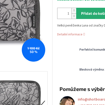
Přidat do koš
Velká peněženka Luna od značky 
Detailní informace
1 100 Kč
Perfektní komuni
50 %
Blesková výměna 
Pomůžeme s výbě
info
@
shotboar