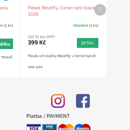
Další
navy
Pásek Meatfly, Conan belt black
produkt
2026
em
(1 ks)
Skladem
(1 ks)
330 Kč bez DPH
399 Kč
DETAIL
ošíku
Pásek od značky Meatfly v černé barvě
v tmavě
one size
Platba / PAYMENT