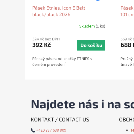
Pásek Etnies, Icon E Belt
Pásek
black/black 2026
101 c
Skladem
(1 ks)
324 Kč bez DPH
569 Kč 
392 Kč
688 
Do košíku
Pánský pásek od značky ETNIES v
Pružný
černém provedení
tmavě 
Najdete nás i na so
KONTAKT / CONTACT US
OBCHO
+420 737 638 809
M