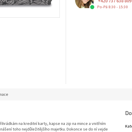
+420 737 638 809
Po-Pá 8:30 - 15:30
rmace
Do
ihrádkám na kreditní karty, kapse na zip na mince a vnitřním
Kat
ášení toho nejdůležitějšího majetku. D
okonce se do ní vejde