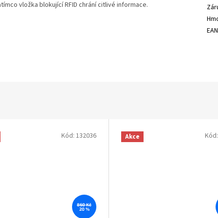
tímco vložka blokující RFID chrání citlivé informace.
Zár
Hmo
EA
Kód:
132036
Kód
Akce
860 Kč
20 %