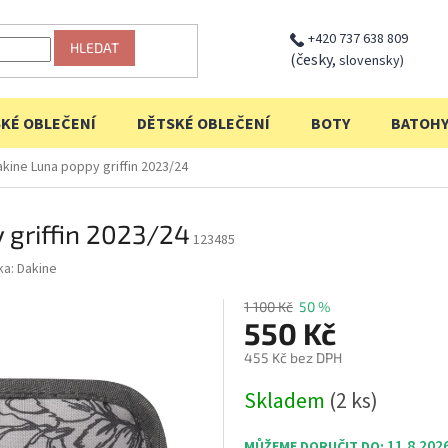
+420 737 638 809
HLEDAT
(česky,
slovensky)
KÉ OBLEČENÍ
DĚTSKÉ OBLEČENÍ
BOTY
BATOH
ine Luna poppy griffin 2023/24
 griffin 2023/24
123485
ka:
Dakine
1 100 Kč
50 %
550 Kč
455 Kč bez DPH
Měrná
Skladem
(2 ks)
cena:
11.8.202
MŮŽEME DORUČIT DO: