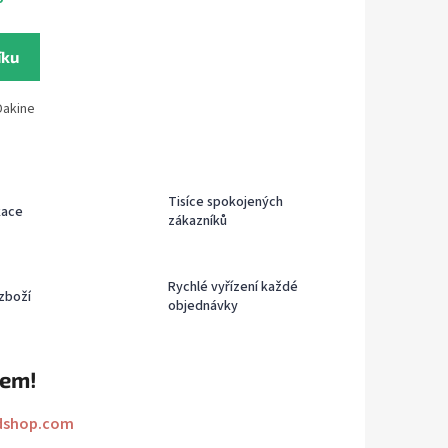
íku
Dakine
Tisíce spokojených
kace
zákazníků
Rychlé vyřízení každé
zboží
objednávky
rem!
dshop.com