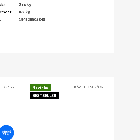
uka
:
2 roky
tnost
:
0.2 kg
N
:
194626505848
:
133455
Kód:
131502/ONE
Novinka
BESTSELLER
490 Kč
15 %