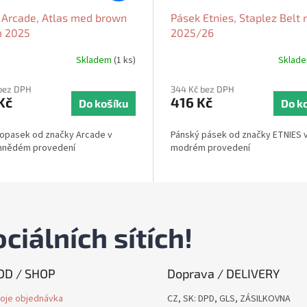
 Arcade, Atlas med brown
Pásek Etnies, Staplez Belt 
m 2025
2025/26
Skladem
(1 ks)
Sklad
bez DPH
344 Kč bez DPH
Kč
416 Kč
Do košíku
Do k
 opasek od značky Arcade v
Pánský pásek od značky ETNIES 
hnědém provedení
modrém provedení
ciálních sítích!
D / SHOP
Doprava / DELIVERY
oje objednávka
CZ, SK: DPD, GLS, ZÁSILKOVNA