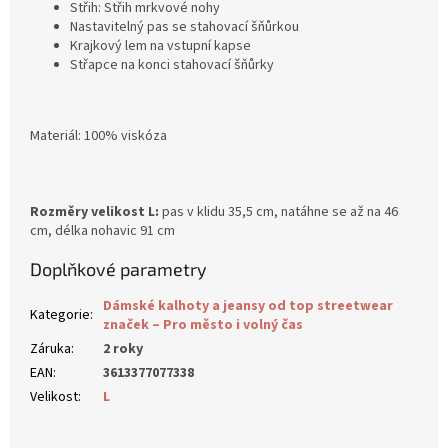
Střih: Střih mrkvové nohy
Nastavitelný pas se stahovací šňůrkou
Krajkový lem na vstupní kapse
Střapce na konci stahovací šňůrky
Materiál: 100% viskóza
Rozměry velikost L:
pas v klidu 35,5 cm, natáhne se až na 46
cm, délka nohavic 91 cm
Doplňkové parametry
Dámské kalhoty a jeansy od top streetwear
Kategorie
:
značek – Pro město i volný čas
Záruka
:
2 roky
EAN
:
3613377077338
Velikost
:
L