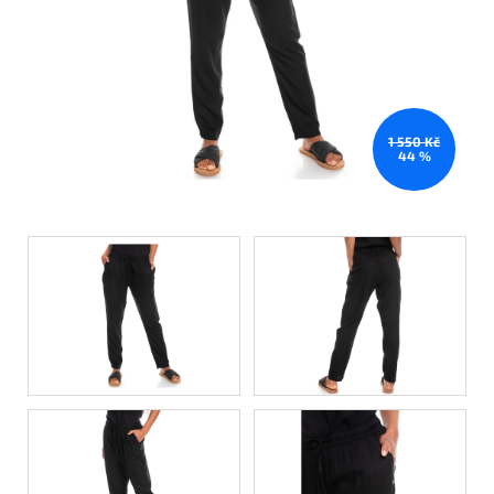
1 550 Kč
44 %