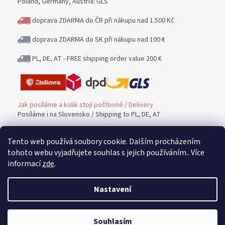
Poland, Germany, Austria: GLS
doprava ZDARMA do ČR při nákupu nad 1.500 Kč
doprava ZDARMA do SK při nákupu nad 100 €
PL, DE, AT - FREE shipping order value 200 €
Jak posíláme a kolik stojí poštovné / Delivery
Posíláme i na Slovensko / Shipping to PL, DE, AT
Tento web používá soubory cookie. Dalším procházením
Platba / PAYMENT
tohoto webu vyjadřujete souhlas s jejich používáním.. Více
informací
zde
.
Možnost platby / Payment methods
Nastavení
Vrácení zboží a peněz / Warranty and Complaints
Souhlasím