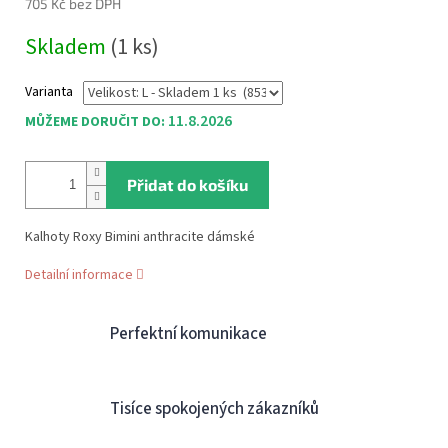
705 Kč bez DPH
Měrná
Skladem
(1 ks)
cena:
Varianta
11.8.2026
MŮŽEME DORUČIT DO:
Přidat do košíku
Kalhoty Roxy Bimini anthracite dámské
Detailní informace
Perfektní komunikace
Tisíce spokojených zákazníků