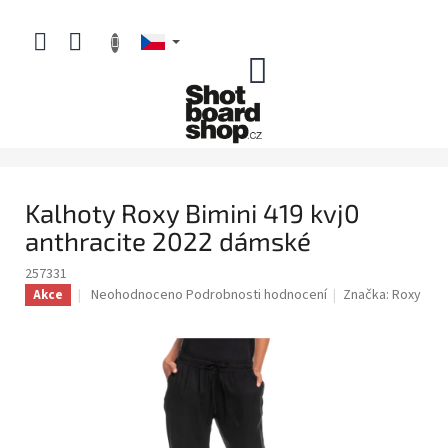
Přejít
na
obsah
NÁKUPNÍ
KOŠÍK
Kalhoty Roxy Bimini 419 kvj0
anthracite 2022 dámské
257331
Průměrné
Neohodnoceno
Podrobnosti hodnocení
Značka:
Roxy
Akce
hodnocení
produktu
je
0,0
z
5
hvězdiček.