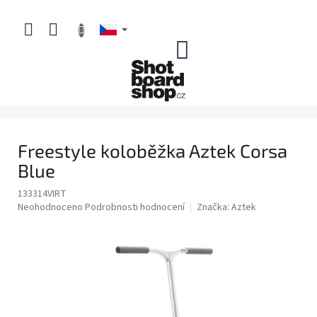
Přejít
na
obsah
NÁKUPNÍ
KOŠÍK
Freestyle koloběžka Aztek Corsa
Blue
133314VIRT
Průměrné
Neohodnoceno
Podrobnosti hodnocení
Značka:
Aztek
hodnocení
produktu
je
0,0
z
5
hvězdiček.