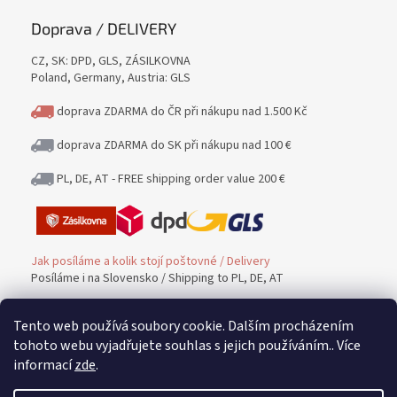
Doprava / DELIVERY
CZ, SK: DPD, GLS, ZÁSILKOVNA
Poland, Germany, Austria: GLS
doprava ZDARMA do ČR při nákupu nad 1.500 Kč
doprava ZDARMA do SK při nákupu nad 100 €
PL, DE, AT - FREE shipping order value 200 €
Jak posíláme a kolik stojí poštovné / Delivery
Posíláme i na Slovensko / Shipping to PL, DE, AT
Tento web používá soubory cookie. Dalším procházením
Platba / PAYMENT
tohoto webu vyjadřujete souhlas s jejich používáním.. Více
informací
zde
.