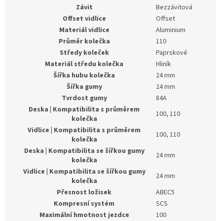
Závit
Bezzávitová
Offset vidlice
Offset
Materiál vidlice
Aluminium
Průměr kolečka
110
Středy koleček
Paprskové
Materiál středu kolečka
Hliník
Šířka hubu kolečka
24 mm
Šířka gumy
24 mm
Tvrdost gumy
84A
Deska | Kompatibilita s průměrem
100, 110
kolečka
Vidlice | Kompatibilita s průměrem
100, 110
kolečka
Deska | Kompatibilita se šířkou gumy
24 mm
kolečka
Vidlice | Kompatibilita se šířkou gumy
24 mm
kolečka
Přesnost ložisek
ABEC5
Kompresní systém
SCS
Maximální hmotnost jezdce
100