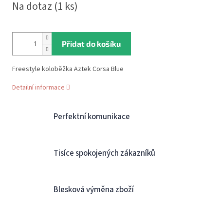
Na dotaz
(1 ks)
cena:
Přidat do košíku
Freestyle koloběžka Aztek Corsa Blue
Detailní informace
Perfektní komunikace
Tisíce spokojených zákazníků
Blesková výměna zboží