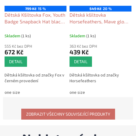
799 Kč
15 %
549 Kč
20 %
Dětská Kšiltovka Fox, Youth
Dětská kšiltovka
Badge Snapback Hat black
Horsefeathers, Mave glow
2026
2026
Skladem
(1 ks)
Skladem
(1 ks)
555 Kč bez DPH
363 Kč bez DPH
672 Kč
439 Kč
DETAIL
DETAIL
Dětská kšiltovka od značky Fox v
Dětská kšiltovka od značky
černém provedení
Horsefeathers
one size
one size
ZOBRAZIT VŠECHNY SOUVISEJÍCÍ PRODUKTY