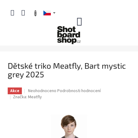
Přejít
na
obsah
NÁKUPNÍ
KOŠÍK
Dětské triko Meatfly, Bart mystic
grey 2025
Průměrné
Neohodnoceno
Podrobnosti hodnocení
Akce
hodnocení
Značka:
Meatfly
produktu
je
0,0
z
5
hvězdiček.