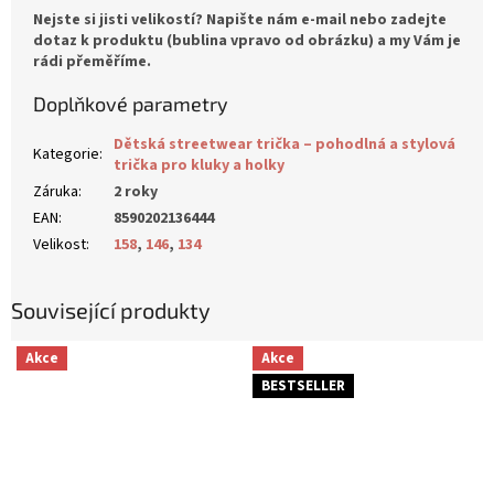
Nejste si jisti velikostí? Napište nám e-mail nebo zadejte
dotaz k produktu (bublina vpravo od obrázku) a my Vám je
rádi přeměříme.
Doplňkové parametry
Dětská streetwear trička – pohodlná a stylová
Kategorie
:
trička pro kluky a holky
Záruka
:
2 roky
EAN
:
8590202136444
Velikost
:
158
,
146
,
134
Související produkty
Akce
Akce
BESTSELLER