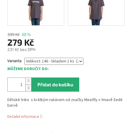
399 Kč
30 %
279 Kč
231 Kč bez DPH
Měrná
Varianta
cena:
MŮŽEME DORUČIT DO:
Přidat do košíku
Dětské triko s krátkým rukávem od značky Meatfly v tmavě šedé
barvě
Detailní informace