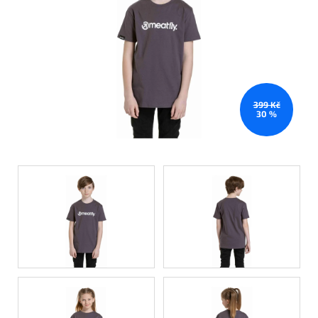
399 Kč
30 %