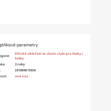
plňkové parametry
Dětské oblečení ve skate stylu pro kluky i
egorie
:
holky
uka
:
2 roky
N
:
197804373536
ikost
:
one size