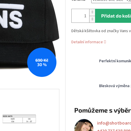
Přidat do koš
Dětská kšiltovka od značky Vans 
Detailní informace
690 Kč
Perfektní komuni
30 %
Blesková výměna 
Pomůžeme s výbě
info
@
shotboar