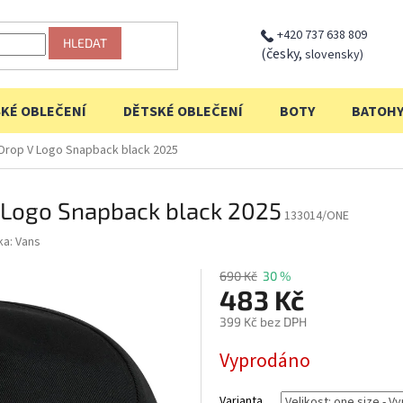
+420 737 638 809
HLEDAT
(česky,
slovensky)
KÉ OBLEČENÍ
DĚTSKÉ OBLEČENÍ
BOTY
BATOH
 Drop V Logo Snapback black 2025
V Logo Snapback black 2025
133014/ONE
ka:
Vans
690 Kč
30 %
483 Kč
399 Kč bez DPH
Měrná
Vyprodáno
cena:
Varianta