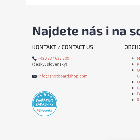
Najdete nás i na so
KONTAKT / CONTACT US
OBCHO
+420 737 638 809
M
(česky, slovensky)
K
O
info@shotboardshop.com
C
O
U
F
R