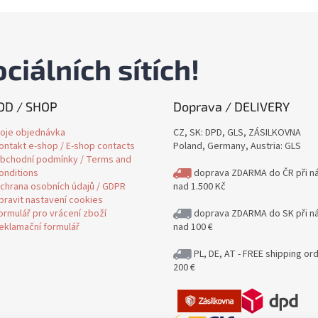
ciálních sítích!
D / SHOP
Doprava / DELIVERY
oje objednávka
CZ, SK: DPD, GLS, ZÁSILKOVNA
ontakt e-shop / E-shop contacts
Poland, Germany, Austria: GLS
bchodní podmínky / Terms and
onditions
doprava ZDARMA do ČR při n
chrana osobních údajů / GDPR
nad 1.500 Kč
pravit nastavení cookies
ormulář pro vrácení zboží
doprava ZDARMA do SK při n
eklamační formulář
nad 100 €
PL, DE, AT - FREE shipping or
200 €