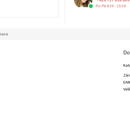
+420 737 638 809
Po-Pá 8:30 - 15:30
rmace
Do
Kat
Zár
EA
Vel