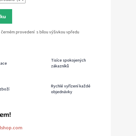
íku
v černém provedení s bílou výšivkou vpředu
Tisíce spokojených
kace
zákazníků
Rychlé vyřízení každé
zboží
objednávky
rem!
dshop.com