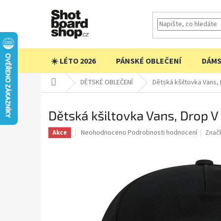
Přejít
na
obsah
☀️ LÉTO 2026
PÁNSKÉ OBLEČENÍ
DÁMS
Domů
DĚTSKÉ OBLEČENÍ
Dětská kšiltovka Vans,
Dětská kšiltovka Vans, Drop 
Průměrné
Neohodnoceno
Podrobnosti hodnocení
Znač
Akce
hodnocení
produktu
je
0,0
z
5
hvězdiček.