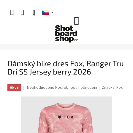
Přejít
na
obsah
NÁKUPNÍ
KOŠÍK
Dámský bike dres Fox, Ranger Tru
Dri SS Jersey berry 2026
Průměrné
Neohodnoceno
Podrobnosti hodnocení
Značka:
Fox
Akce
hodnocení
produktu
je
0,0
z
5
hvězdiček.