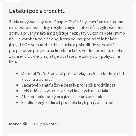
Detailní popis produktu
Zcela nový dámský dres Ranger TruDri® byl navržen s ohledem
na všestrannost – díky recyklovaným materiálům, vylepšenému
střihu a pružným látkám zajišťuje nezbytný výkon na kole i mimo
něj. Je vyroben ze síťoviny, která odvádí pot od těla během
jízdy, takže se budete cítit v suchu a pohodlí. Je speciálně
přizpůsoben pro jízdu na horském kole, včetně prodlouženého
zadního dílu, který zajišťuje dostatečné zakrytí při pohybu na
kole.
Materiál TruDri® odvádí pot od těla, takže se budete cítit
v suchu a pohodlí
Žakárové kamuflážové detaily pro lepší prodyšnost
Celý oděv je vyroben z recyklovaných materiálů
Střih přizpůsobený pro jízdu na horském kole
Prodloužený zadní díl pro lepší krytí při jízdě na kole
Materiál:
100 % polyester