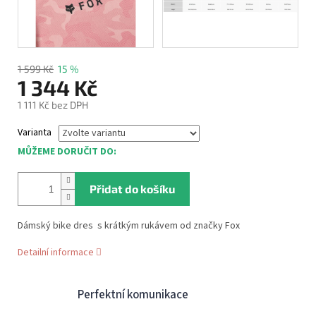
1 599 Kč
15 %
1 344 Kč
1 111 Kč bez DPH
Měrná
Varianta
cena:
MŮŽEME DORUČIT DO:
Přidat do košíku
Dámský bike dres s krátkým rukávem od značky Fox
Detailní informace
Perfektní komunikace