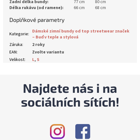
Zadní délka bundy:
77 cm 80 cm
Délka rukávu (od ramene):
66 cm
68 cm
Doplňkové parametry
Dámské zimní bundy od top streetwear značek
Kategorie
:
– Buď v teple a stylová
Záruka
:
2 roky
EAN
:
Zvolte variantu
Velikost
:
L
,
S
Najdete nás i na
sociálních sítích!