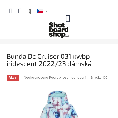
Přejít
na
obsah
NÁKUPNÍ
KOŠÍK
Bunda Dc Cruiser 031 xwbp
iridescent 2022/23 dámská
Průměrné
Neohodnoceno
Podrobnosti hodnocení
Značka:
DC
Akce
hodnocení
produktu
je
0,0
z
5
hvězdiček.