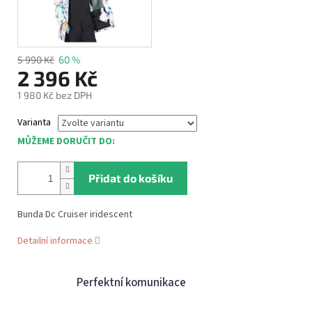
5 990 Kč
60 %
2 396 Kč
1 980 Kč bez DPH
Měrná
Varianta
cena:
MŮŽEME DORUČIT DO:
Přidat do košíku
Bunda Dc Cruiser iridescent
Detailní informace
Perfektní komunikace