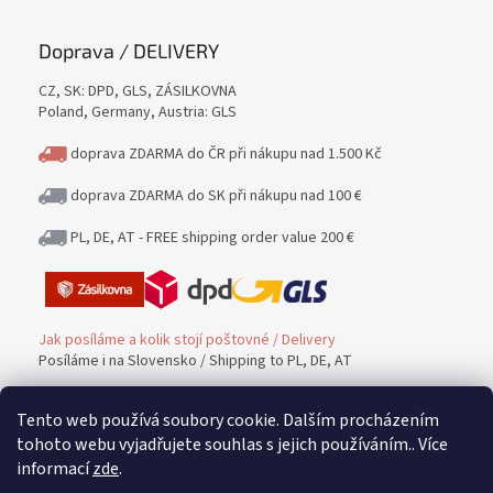
Doprava / DELIVERY
CZ, SK: DPD, GLS, ZÁSILKOVNA
Poland, Germany, Austria: GLS
doprava ZDARMA do ČR při nákupu nad 1.500 Kč
doprava ZDARMA do SK při nákupu nad 100 €
PL, DE, AT - FREE shipping order value 200 €
Jak posíláme a kolik stojí poštovné / Delivery
Posíláme i na Slovensko / Shipping to PL, DE, AT
Tento web používá soubory cookie. Dalším procházením
Platba / PAYMENT
tohoto webu vyjadřujete souhlas s jejich používáním.. Více
informací
zde
.