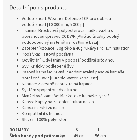
Detailní popis produktu
Vodotěsnost: Weather Defense 10K pro dobrou
vodotěsnost [10 000 mm/5 000 g]
Tkanina: Broskvová polyesterová hladká vazba s
povrchovou úpravou C0 DWR [Plně udržitelný odolný
vodoodpudivý materiál na rostlinné bázi]
Zateplení/izolace: 80g tělo a 40g rukávy ProFill® Insulation
Podšívka: Taftová podšívka
Odvětrání: Odvětrání v podpaží podšité síťovinou
Švy: Kriticky podlepené švy
Pasová kamaše: Pevná, neodnímatelná pasová kamaše
potažená DWR [Durable Water Repellent]
Kapuce: 2-cestně nastavitelná kapuce
Systém spojení bundy a kalhot
Manžetové kamaše: Manžetové kamaše Lycra®
Kapsy: Kapsy na zateplení rukou na zip
Kapsa na rukávu na zip
Kompatibilní s helmou
Složení 100% polyester
ROZMĚRY S L
Šírka bundy pod průramky:
49
cm 56 cm