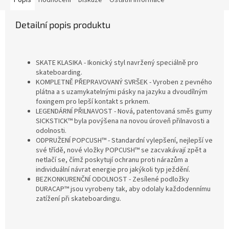
Popis
Hodnocení
Diskuze
Ostatní informace
Detailní popis produktu
SKATE KLASIKA - Ikonický styl navržený speciálně pro
skateboarding.
KOMPLETNĚ PŘEPRAVOVANÝ SVRŠEK - Vyroben z pevného
plátna a s uzamykatelnými pásky na jazyku a dvoudílným
foxingem pro lepší kontakt s prknem.
LEGENDÁRNÍ PŘILNAVOST - Nová, patentovaná směs gumy
SICKSTICK™ byla povýšena na novou úroveň přilnavosti a
odolnosti.
ODPRUŽENÍ POPCUSH™ - Standardní vylepšení, nejlepší ve
své třídě, nové vložky POPCUSH™ se zacvakávají zpět a
netlačí se, čímž poskytují ochranu proti nárazům a
individuální návrat energie pro jakýkoli typ ježdění.
BEZKONKURENČNÍ ODOLNOST - Zesílené podložky
DURACAP™ jsou vyrobeny tak, aby odolaly každodennímu
zatížení při skateboardingu.