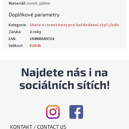
Materiál:
Semiš, plátno
Doplňkové parametry
Kategorie
:
Skate a street boty pro každodenní styl i jízdu
Záruka
:
2 roky
EAN
:
194905569714
Velikost
:
EUR45
Najdete nás i na
sociálních sítích!
KONTAKT / CONTACT US