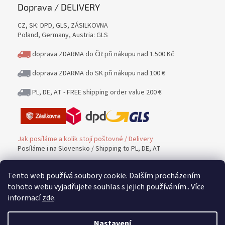
Doprava / DELIVERY
CZ, SK: DPD, GLS, ZÁSILKOVNA
Poland, Germany, Austria: GLS
doprava ZDARMA do ČR při nákupu nad 1.500 Kč
doprava ZDARMA do SK při nákupu nad 100 €
PL, DE, AT - FREE shipping order value 200 €
Jak posíláme a kolik stojí poštovné / Delivery
Posíláme i na Slovensko / Shipping to PL, DE, AT
Tento web používá soubory cookie. Dalším procházením
Platba / PAYMENT
tohoto webu vyjadřujete souhlas s jejich používáním.. Více
informací
zde
.
Možnost platby / Payment methods
Nastavení