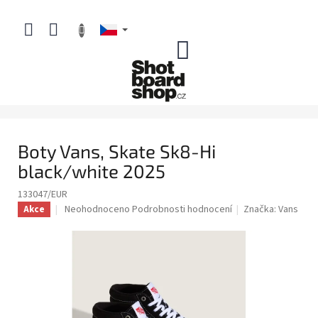
Přejít
na
obsah
NÁKUPNÍ
KOŠÍK
Boty Vans, Skate Sk8-Hi
black/white 2025
133047/EUR
Průměrné
Neohodnoceno
Podrobnosti hodnocení
Značka:
Vans
Akce
hodnocení
produktu
je
0,0
z
5
hvězdiček.