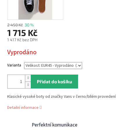
2 450 Kč
30 %
1 715 Kč
1 417 Kč bez DPH
Měrná
Vyprodáno
cena:
Varianta
Přidat do košíku
Klasické vysoké boty od značky Vans v černo/bílém provedení
Detailní informace
Perfektní komunikace