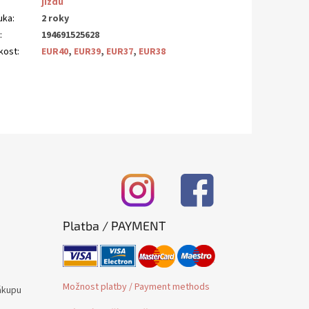
jízdu
uka
:
2 roky
N
:
194691525628
ikost
:
EUR40
,
EUR39
,
EUR37
,
EUR38
Platba / PAYMENT
Možnost platby / Payment methods
ákupu