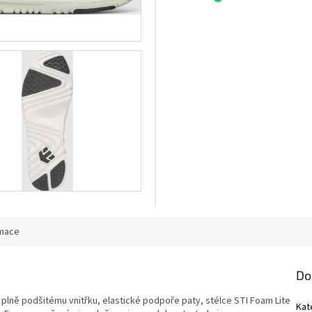
SLEVA 10
první obje
Přihlaste se k našemu 
sleva 100 Kč na první 
Sleva se vztahuje na
ale neplatí na již zle
Přihlásit se a zís
rmace
Zadáním e-mailu souhlasít
osobních úda
Do
 plně podšitému vnitřku, elastické podpoře paty, stélce STI Foam Lite
Kat