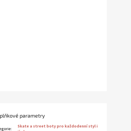
0 Kč
na
dnávku
newsletteru a
nákup
je Vaše.
 celý nákup,
vněné zboží.
kat slevu
e se
zpracováním
jů.
plňkové parametry
Skate a street boty pro každodenní styl i
egorie
: