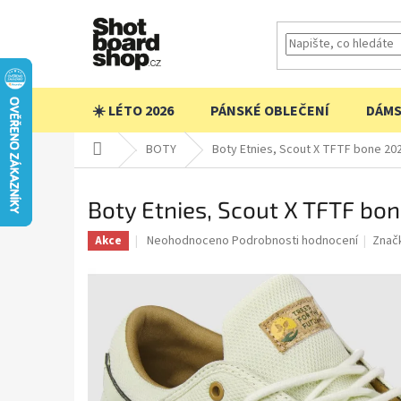
Přejít
na
obsah
☀️ LÉTO 2026
PÁNSKÉ OBLEČENÍ
DÁMS
Domů
BOTY
Boty Etnies, Scout X TFTF bone 202
Boty Etnies, Scout X TFTF bo
Průměrné
Neohodnoceno
Podrobnosti hodnocení
Znač
Akce
hodnocení
produktu
je
0,0
z
5
hvězdiček.