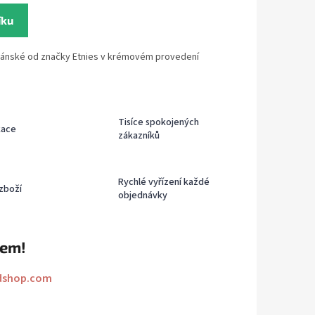
íku
 pánské od značky Etnies v krémovém provedení
Tisíce spokojených
kace
zákazníků
Rychlé vyřízení každé
zboží
objednávky
rem!
dshop.com