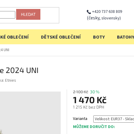
+420 737 638 809
HLEDAT
(česky,
slovensky)
KÉ OBLEČENÍ
DĚTSKÉ OBLEČENÍ
BOTY
BATOH
4 UNI
ne 2024 UNI
ka:
Etnies
2 100 Kč
30 %
1 470 Kč
1 215 Kč bez DPH
Měrná
Varianta
cena:
MŮŽEME DORUČIT DO: