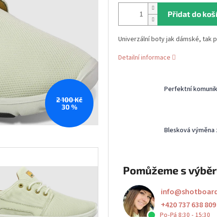
Přidat do koš
Univerzální boty jak dámské, tak
Detailní informace
Perfektní komuni
2 100 Kč
30 %
Blesková výměna 
Pomůžeme s výbě
info
@
shotboar
+420 737 638 809
Po-Pá 8:30 - 15:30