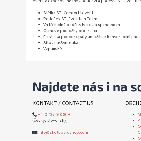
Level 1 a exponované mezipodešvi a podešvi STI Evolutio
Stélka STI Comfort Level 1
Podešev STI Evolution Foam
Vnitřek plně podšitý lycrou a spandexem
Gumové podložky pro trakci
Elastická podpora paty umožňuje konvertibilní pada
Síťovina/Syntetika
Veganské
Najdete nás i na so
KONTAKT / CONTACT US
OBCHO
+420 737 638 809
M
(česky, slovensky)
K
O
info@shotboardshop.com
C
O