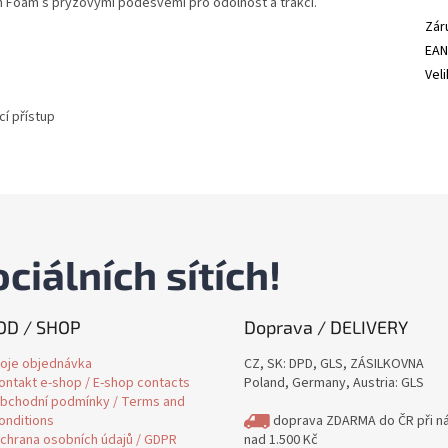
n Foam s pryžovými podešvemi pro odolnost a trakci.
Zár
EA
Vel
cí přístup
ciálních sítích!
D / SHOP
Doprava / DELIVERY
oje objednávka
CZ, SK: DPD, GLS, ZÁSILKOVNA
ontakt e-shop / E-shop contacts
Poland, Germany, Austria: GLS
bchodní podmínky / Terms and
onditions
doprava ZDARMA do ČR při n
chrana osobních údajů / GDPR
nad 1.500 Kč