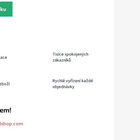
íku
Tisíce spokojených
kace
zákazníků
Rychlé vyřízení každé
zboží
objednávky
rem!
dshop.com