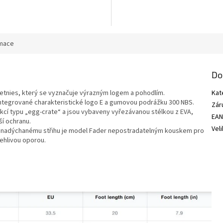
rmace
Do
etnies, který se vyznačuje výrazným logem a pohodlím.
Kat
integrované charakteristické logo E a gumovou podrážku 300 NBS.
Zár
kcí typu „egg-crate“ a jsou vybaveny vyřezávanou stélkou z EVA,
EA
í ochranu.
Vel
nadýchanému střihu je model Fader nepostradatelným kouskem pro
lehlivou oporou.