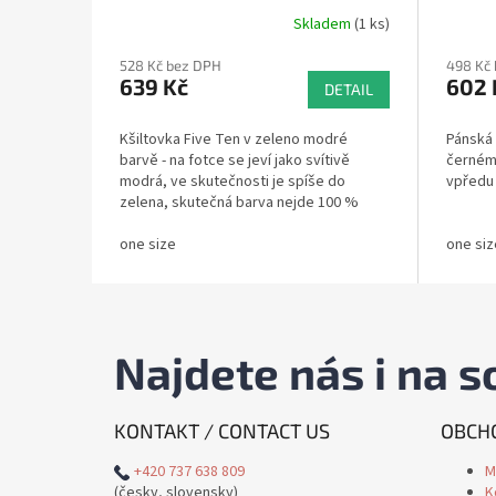
Skladem
(1 ks)
528 Kč bez DPH
498 Kč
639 Kč
602 
DETAIL
Kšiltovka Five Ten v zeleno modré
Pánská 
barvě - na fotce se jeví jako svítivě
černém 
modrá, ve skutečnosti je spíše do
vpředu
zelena, skutečná barva nejde 100 %
zachytit. Druhé foto odpovídá více,...
one size
one siz
Najdete nás i na so
KONTAKT / CONTACT US
OBCHO
+420 737 638 809
M
(česky, slovensky)
K