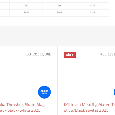
Kód:
131559/ONE
Kód:
133
Akce
860 Kč
30 %
vka Thrasher, Skate Mag
Kšiltovka Meatfly, Mateo T
ack black/white 2025
olive/black revital 2025