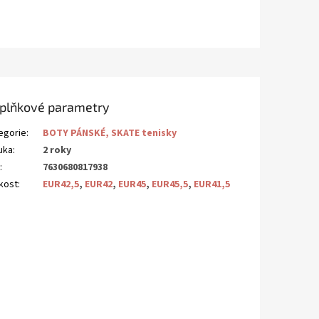
plňkové parametry
egorie
:
BOTY PÁNSKÉ, SKATE tenisky
uka
:
2 roky
N
:
7630680817938
ikost
:
EUR42,5
,
EUR42
,
EUR45
,
EUR45,5
,
EUR41,5