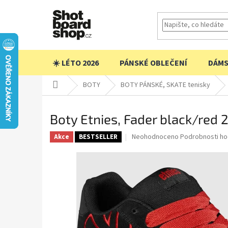
Přejít
na
obsah
☀️ LÉTO 2026
PÁNSKÉ OBLEČENÍ
DÁMS
Domů
BOTY
BOTY PÁNSKÉ, SKATE tenisky
Boty Etnies, Fader black/red 
Průměrné
Neohodnoceno
Podrobnosti ho
Akce
BESTSELLER
hodnocení
produktu
je
0,0
z
5
hvězdiček.