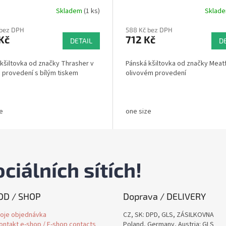
Skladem
(1 ks)
Sklad
 bez DPH
588 Kč bez DPH
Kč
712 Kč
DETAIL
D
kšiltovka od značky Thrasher v
Pánská kšiltovka od značky Meatf
provedení s bílým tiskem
olivovém provedení
e
one size
ciálních sítích!
D / SHOP
Doprava / DELIVERY
oje objednávka
CZ, SK: DPD, GLS, ZÁSILKOVNA
ontakt e-shop / E-shop contacts
Poland, Germany, Austria: GLS