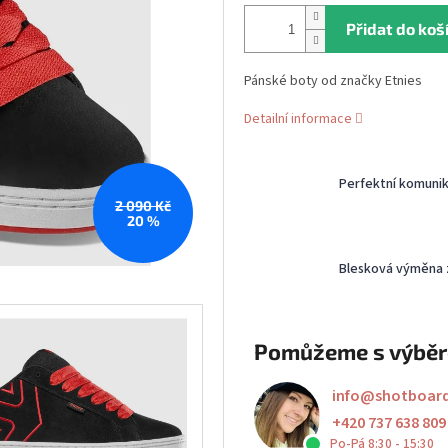
Přidat do koš
Pánské boty od značky Etnies
Detailní informace
Perfektní komuni
2 090 Kč
20 %
Blesková výměna 
Pomůžeme s výbě
info
@
shotboar
+420 737 638 809
Po-Pá 8:30 - 15:30