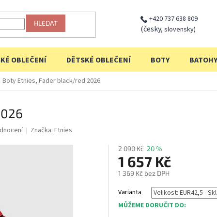
+420 737 638 809
HLEDAT
(česky,
slovensky)
KÉ OBLEČENÍ
DĚTSKÉ OBLEČENÍ
BOTY
BATOH
Boty Etnies, Fader black/red 2026
2026
dnocení
Značka:
Etnies
2 090 Kč
20 %
1 657 Kč
1 369 Kč bez DPH
Měrná
Varianta
cena:
MŮŽEME DORUČIT DO: