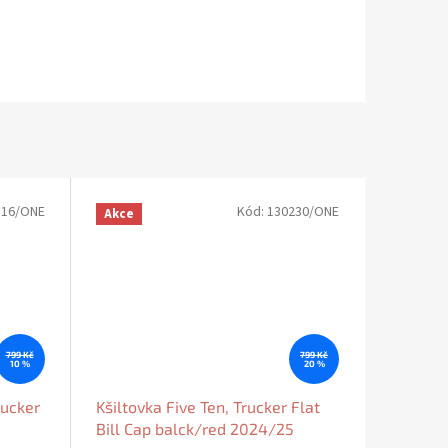
116/ONE
Kód:
130230/ONE
Akce
799 Kč
799 Kč
10 %
20 %
rucker
Kšiltovka Five Ten, Trucker Flat
Bill Cap balck/red 2024/25