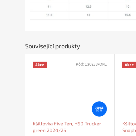
Související produkty
Kód:
130233/ONE
Akce
Akce
799 Kč
20 %
Kšiltovka Five Ten, H90 Trucker
Kšilto
green 2024/25
Snapb