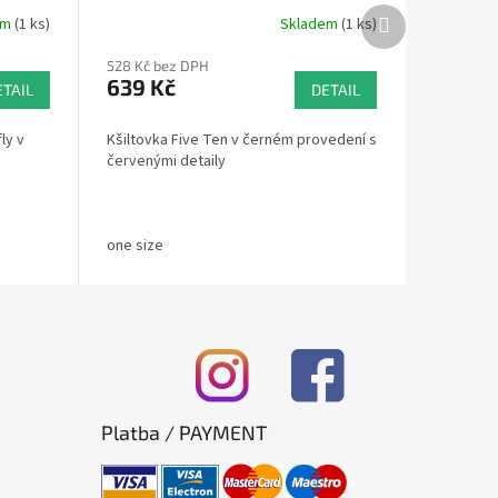
Další
em
(1 ks)
Skladem
(1 ks)
produkt
528 Kč bez DPH
639 Kč
ETAIL
DETAIL
ly v
Kšiltovka Five Ten v černém provedení s
červenými detaily
one size
Platba / PAYMENT