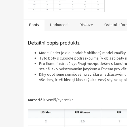
Popis
Hodnocení
Diskuze
Ostatní info
Detailní popis produktu
Model Fader je dlouhodobě oblíbený model značky 
Tyto boty s cupsole podrážkou mají v oblasti paty 
Pro tlumení nárazů využívají mezipodešev s konstru
stejně jako polstrovaným jazykem a límcem pro větš
Díky odolnému semišovému svršku a nadčasovému 
všechny, kteří hledají klasický skateový styl se spo
Materiál:
Semiš/syntetika