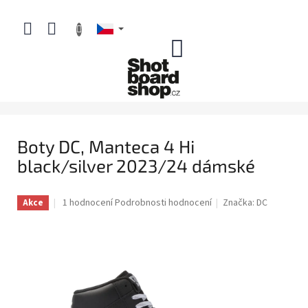
Přejít
na
obsah
NÁKUPNÍ
KOŠÍK
Boty DC, Manteca 4 Hi
black/silver 2023/24 dámské
Průměrné
1 hodnocení
Podrobnosti hodnocení
Značka:
DC
Akce
hodnocení
produktu
je
5,0
z
5
hvězdiček.