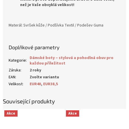
než je Vaše obvyklá velikost!
Materál: Svršek k
ůže / Podšívka Textil / Podešev Guma
Doplňkové parametry
Dámské boty – stylová a pohodlná obuv pro
Kategorie
:
každou příležitost
Záruka
:
2 roky
EAN
:
Zvolte variantu
Velikost
:
EUR40
,
EUR38,5
Související produkty
Akce
Akce