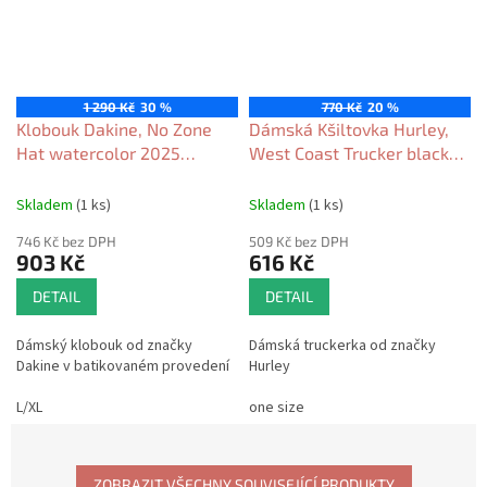
1 290 Kč
30 %
770 Kč
20 %
Klobouk Dakine, No Zone
Dámská Kšiltovka Hurley,
Hat watercolor 2025
West Coast Trucker black
dámský
2026
Skladem
(1 ks)
Skladem
(1 ks)
746 Kč bez DPH
509 Kč bez DPH
903 Kč
616 Kč
DETAIL
DETAIL
Dámský klobouk od značky
Dámská truckerka od značky
Dakine v batikovaném provedení
Hurley
L/XL
one size
ZOBRAZIT VŠECHNY SOUVISEJÍCÍ PRODUKTY