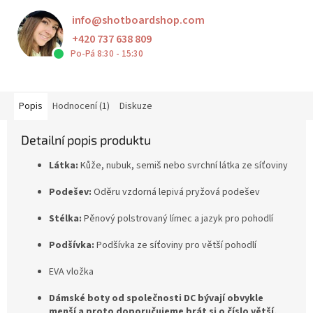
info
@
shotboardshop.com
+420 737 638 809
Po-Pá 8:30 - 15:30
Popis
Hodnocení (1)
Diskuze
Detailní popis produktu
Látka:
Kůže, nubuk, semiš nebo svrchní látka ze síťoviny
Podešev:
Oděru vzdorná lepivá pryžová podešev
Stélka:
Pěnový polstrovaný límec a jazyk pro pohodlí
Podšívka:
Podšívka ze síťoviny pro větší pohodlí
EVA vložka
Dámské boty od společnosti DC bývají obvykle
menší a proto doporučujeme brát si o číslo větší,