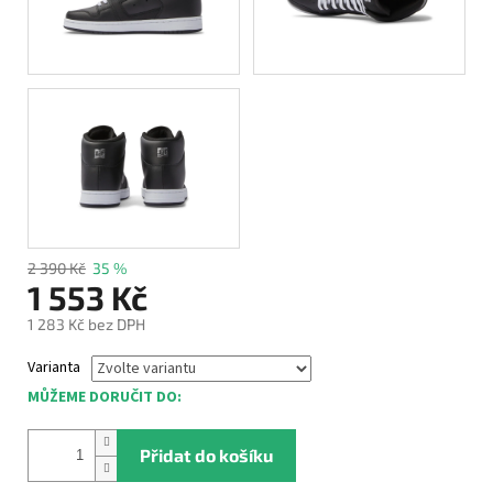
2 390 Kč
35 %
1 553 Kč
1 283 Kč bez DPH
Měrná
Varianta
cena:
MŮŽEME DORUČIT DO:
Přidat do košíku