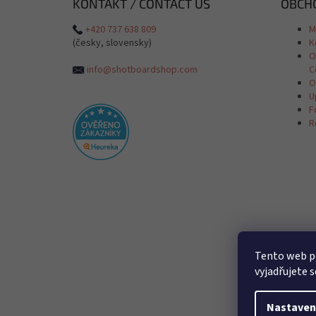
KONTAKT / CONTACT US
OBCHO
+420 737 638 809
M
(česky, slovensky)
K
O
info@shotboardshop.com
C
O
U
F
R
Tento web p
vyjadřujete s
Nastaven