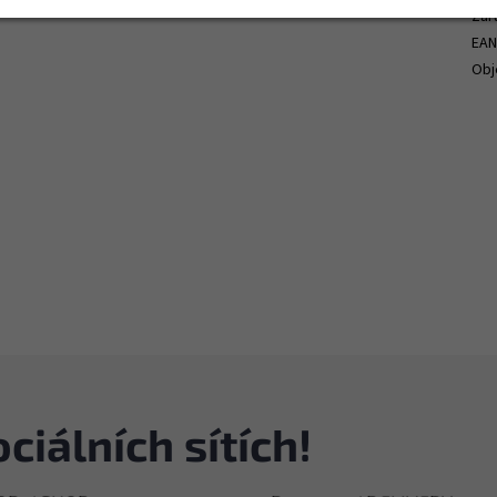
Zár
EA
Ob
ciálních sítích!