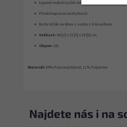
Lepené mokré/suché oddělení
Přední kapsa na nezbytnosti
Boční držák na láhev s vodou s D-kroužkem
Velikost:
60 [v] x 33 [š] x 18 [h] cm
Objem:
20L
Materiál:
89% Polyvinylchlorid, 11% Polyester
Najdete nás i na so