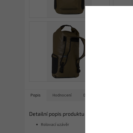
Popis
Hodnocení
Diskuze
Detailní popis produktu
Rolovací uzávěr