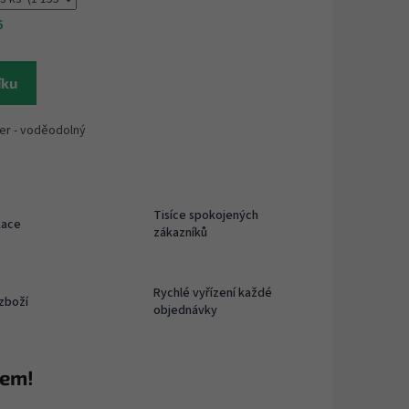
6
íku
ver - voděodolný
Tisíce spokojených
kace
zákazníků
Rychlé vyřízení každé
zboží
objednávky
rem!