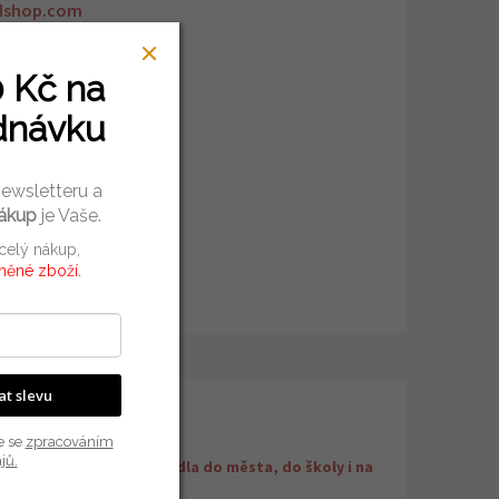
dshop.com
0 Kč
na
dnávku
newsletteru a
nákup
je Vaše.
 celý nákup,
vněné zboží.
kat slevu
plňkové parametry
e se
zpracováním
jů.
Stylová zavazadla do města, do školy i na
egorie
:
cesty