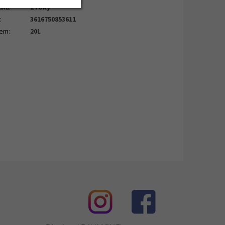
uka
:
2 roky
N
:
3616750853611
jem
:
20L