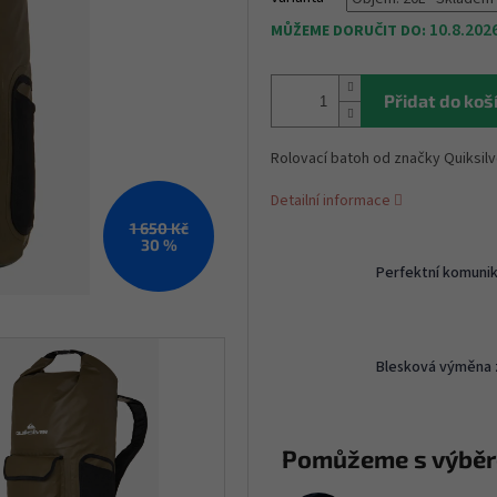
10.8.202
MŮŽEME DORUČIT DO:
Přidat do koš
Rolovací batoh od značky Quiksil
Detailní informace
1 650 Kč
30 %
Perfektní komuni
Blesková výměna 
Pomůžeme s výbě