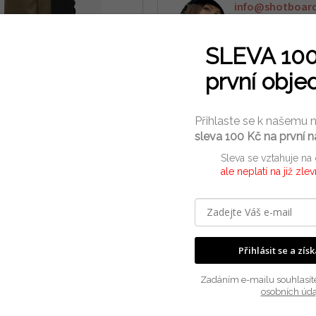
info
@
shotboar
+420 737 638 809
Po-Pá 8:30 - 15:30
SLEVA 10
první obje
Přihlaste se k našemu 
sleva 100 Kč na první 
Sleva se vztahuje na
ale neplatí na již zle
Přihlásit se a zís
Do
Zadáním e-mailu souhlasít
osobních úda
Kat