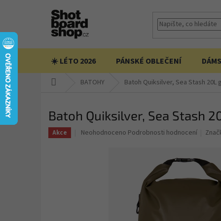
Přejít
na
obsah
☀️ LÉTO 2026
PÁNSKÉ OBLEČENÍ
DÁMS
Domů
BATOHY
Batoh Quiksilver, Sea Stash 20L 
Batoh Quiksilver, Sea Stash 2
Průměrné
Neohodnoceno
Podrobnosti hodnocení
Znač
Akce
hodnocení
produktu
je
0,0
z
5
hvězdiček.