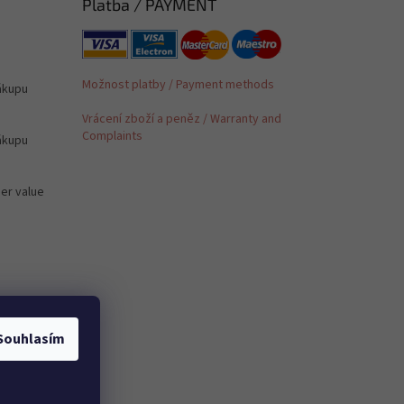
Platba / PAYMENT
Možnost platby / Payment methods
ákupu
Vrácení zboží a peněz / Warranty and
Complaints
ákupu
der value
é /
Souhlasím
 to PL,