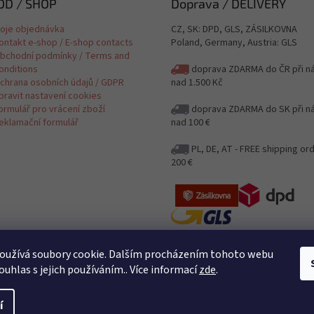
D / SHOP
Doprava / DELIVERY
oje objednávka
CZ, SK: DPD, GLS, ZÁSILKOVNA
ontakt e-shop / E-shop contacts
Poland, Germany, Austria: GLS
bchodní podmínky / Terms and
onditions
doprava ZDARMA do ČR při n
chrana osobních údajů / GDPR
nad 1.500 Kč
pravit nastavení cookies
ormulář pro vrácení zboží
doprava ZDARMA do SK při n
eklamační formulář
nad 100 €
PL, DE, AT - FREE shipping or
200 €
Jak posíláme a kolik stojí poštovn
oužívá soubory cookie. Dalším procházením tohoto webu
Delivery
ouhlas s jejich používáním.. Více informací
zde
.
Posíláme i na Slovensko / Shipping
DE, AT
í