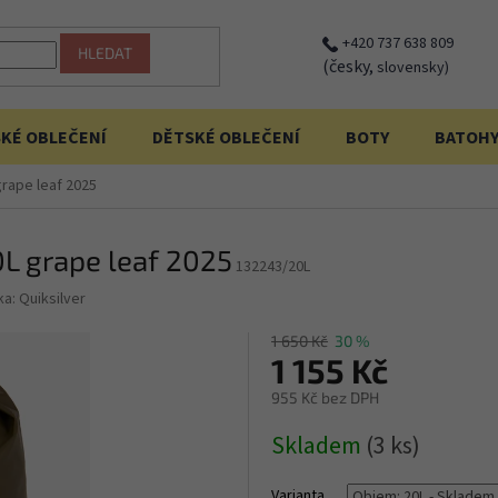
+420 737 638 809
HLEDAT
(česky,
slovensky)
KÉ OBLEČENÍ
DĚTSKÉ OBLEČENÍ
BOTY
BATOH
grape leaf 2025
0L grape leaf 2025
132243/20L
ka:
Quiksilver
1 650 Kč
30 %
1 155 Kč
955 Kč bez DPH
Měrná
Skladem
(3 ks)
cena:
Varianta