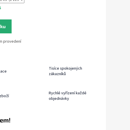
6
íku
ém provedení
Tisíce spokojených
kace
zákazníků
Rychlé vyřízení každé
zboží
objednávky
rem!