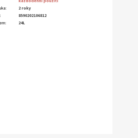
každodenní použití
uka
:
2 roky
N
:
8590202106812
jem
:
24L