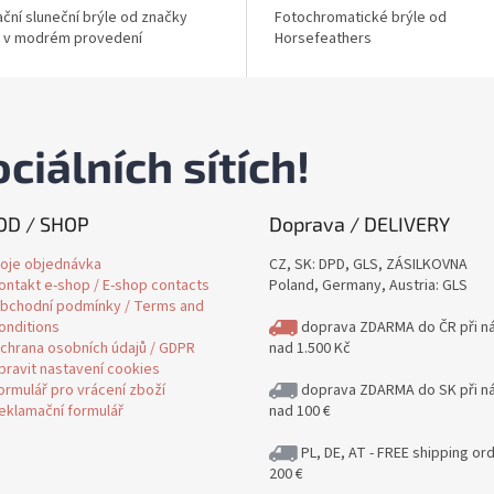
ační sluneční brýle od značky
Fotochromatické brýle od
y v modrém provedení
Horsefeathers
ciálních sítích!
D / SHOP
Doprava / DELIVERY
oje objednávka
CZ, SK: DPD, GLS, ZÁSILKOVNA
ontakt e-shop / E-shop contacts
Poland, Germany, Austria: GLS
bchodní podmínky / Terms and
onditions
doprava ZDARMA do ČR při n
chrana osobních údajů / GDPR
nad 1.500 Kč
pravit nastavení cookies
ormulář pro vrácení zboží
doprava ZDARMA do SK při n
eklamační formulář
nad 100 €
PL, DE, AT - FREE shipping or
200 €