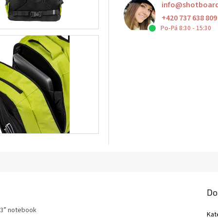
info
@
shotboar
+420 737 638 809
Po-Pá 8:30 - 15:30
Do
3,3” notebook
Kat