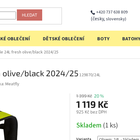
+420 737 638 809
HLEDAT
(česky,
slovensky)
KÉ OBLEČENÍ
DĚTSKÉ OBLEČENÍ
BOTY
BATOH
le 24L fresh olive/black 2024/25
h olive/black 2024/25
129870/24L
ka:
Meatfly
1 399 Kč
20 %
1 119 Kč
925 Kč bez DPH
Měrná
Skladem
(1 ks)
cena:
Varianta