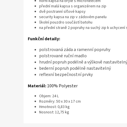
horní kapsa na brýle s microfleecem
přední malá kapsa s organizérem na zip
dvě postranní síťové kapsy
security kapsa na zip v zádovém panelu
školní pouzdro součástí batohu
na přední straně 2 popruhy na suchý zip k uchycení
Funkční detaily:
polstrovaná záda a ramenní popruhy
polstrované ruční madlo
hrudní popruh podélně a výškově nastaviteln
bederní popruh podélně nastavitelný
reflexní bezpečnostní prvky
Materiál:
100% Polyester
Objem: 24 L
Rozměry: 50 x 30 x 17 cm
Hmotnost: 0,83 kg
Nosnost: 12,75 kg