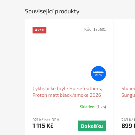
Související produkty
Kód:
135691
Akce
1 399 Kč
20 %
Cyklistické brýle Horsefeathers,
Sluneč
Proton matt black/smoke 2026
Sungl
2024
Skladem
(1 ks)
921 Kč bez DPH
743 Kč
1 115 Kč
899 
Do košíku