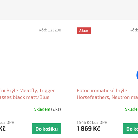
Kód:
123230
Kód
Akce
ní Brýle Meatfly, Trigger
Fotochromatické brýle
asses black matt/Blue
Horsefeathers, Neutron ma
black/gray 2026
Skladem
(2 ks)
Sklad
 bez DPH
1 545 Kč bez DPH
Kč
1 869 Kč
Do košíku
Do k