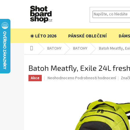
Přejít
na
obsah
☀️ LÉTO 2026
PÁNSKÉ OBLEČENÍ
DÁMS
Domů
BATOHY
BATOHY
Batoh Meatfly, Exi
Batoh Meatfly, Exile 24L fres
Průměrné
Neohodnoceno
Podrobnosti hodnocení
Znač
Akce
hodnocení
produktu
je
0,0
z
5
hvězdiček.