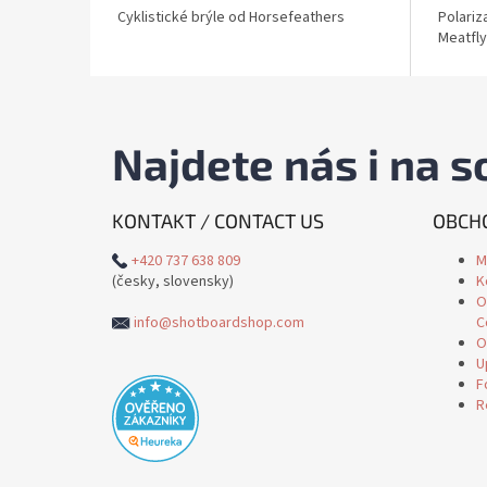
Cyklistické brýle od Horsefeathers
Polariz
Meatfl
Najdete nás i na so
KONTAKT / CONTACT US
OBCHO
+420 737 638 809
M
(česky, slovensky)
K
O
info@shotboardshop.com
C
O
U
F
R