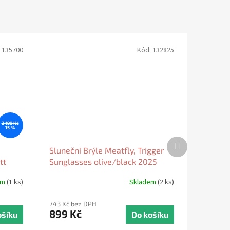
:
135700
Kód:
132825
2 199 Kč
15 %
Další
Sluneční Brýle Meatfly, Trigger
produkt
tt
Sunglasses olive/black 2025
em
(1 ks)
Skladem
(2 ks)
743 Kč bez DPH
899 Kč
ošíku
Do košíku