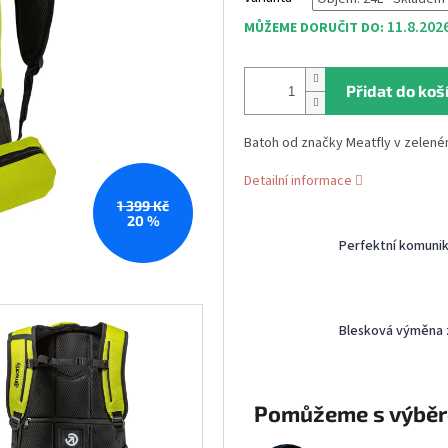
11.8.202
MŮŽEME DORUČIT DO:
Přidat do koš
Batoh od značky Meatfly v zelen
Detailní informace
1 399 Kč
20 %
Perfektní komuni
Blesková výměna 
Pomůžeme s výbě